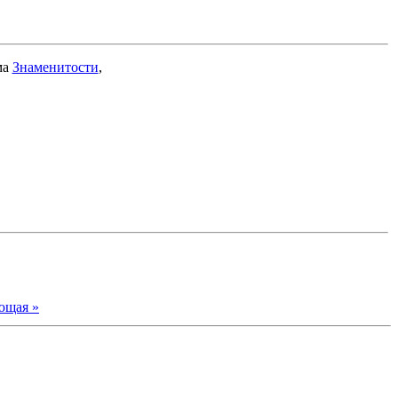
ма
Знаменитости
,
ющая »