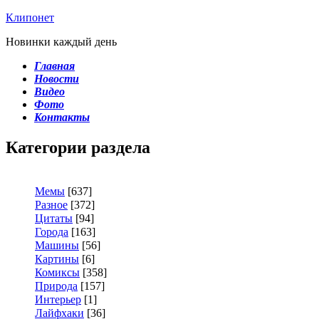
Клипонет
Новинки каждый день
Главная
Новости
Видео
Фото
Контакты
Категории раздела
Мемы
[637]
Разное
[372]
Цитаты
[94]
Города
[163]
Машины
[56]
Картины
[6]
Комиксы
[358]
Природа
[157]
Интерьер
[1]
Лайфхаки
[36]