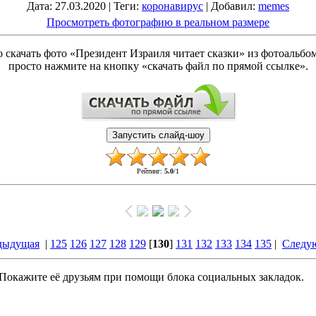
Дата
: 27.03.2020 |
Теги
:
коронавирус
|
Добавил
:
memes
Просмотреть фотографию в реальном размере
 скачать фото «Президент Израиля читает сказки» из фотоальбо
просто нажмите на кнопку «скачать файл по прямой ссылке».
Рейтинг
:
5.0
/
1
дыдущая
|
125
126
127
128
129
[
130
]
131
132
133
134
135
|
Следу
Покажите её друзьям при помощи блока социальных закладок.