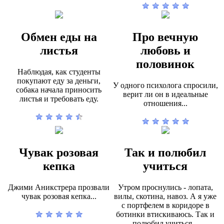
Обмен еды на
Про вечную
листья
любовь и
половинок
Наблюдая, как студенты
покупают еду за деньги,
У одного психолога спросили,
собака начала приносить
верит ли он в идеальные
листья и требовать еду.
отношения...
Чувак розовая
Так и полюбил
кепка
учиться
Джими Аникстрера прозвали
Утром проснулись - лопата,
чувак розовая кепка...
вилы, скотина, навоз. А я уже
с портфелем в коридоре в
ботинки втискиваюсь. Так и
полюбил учиться...