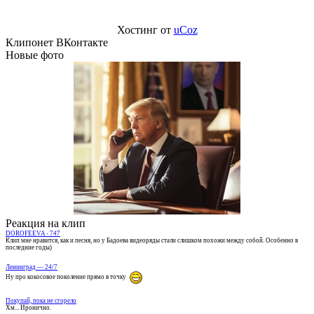
Хостинг от
uCoz
Клипонет ВКонтакте
Новые фото
Реакция на клип
DOROFEEVA - 747
Клип мне нравится, как и песня, но у Бадоева видеоряды стали слишком похожи между собой. Особенно в
последние годы)
Ленинград — 24/7
Ну про кокосовое поколение прямо в точку
Покупай, пока не сгорело
Хм... Иронично.