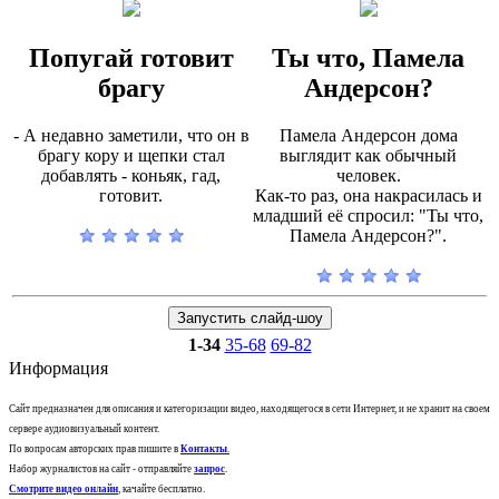
Попугай готовит
Ты что, Памела
брагу
Андерсон?
- А недавно заметили, что он в
Памела Андерсон дома
брагу кору и щепки стал
выглядит как обычный
добавлять - коньяк, гад,
человек.
готовит.
Как-то раз, она накрасилась и
младший её спросил: "Ты что,
Памела Андерсон?".
1-34
35-68
69-82
Информация
Сайт предназначен для описания и категоризации видео, находящегося в сети Интернет, и не хранит на своем
сервере аудиовизуальный контент.
По вопросам авторских прав пишите в
Контакты
.
Набор журналистов на сайт - отправляйте
запрос
.
Смотрите видео онлайн
, качайте бесплатно.