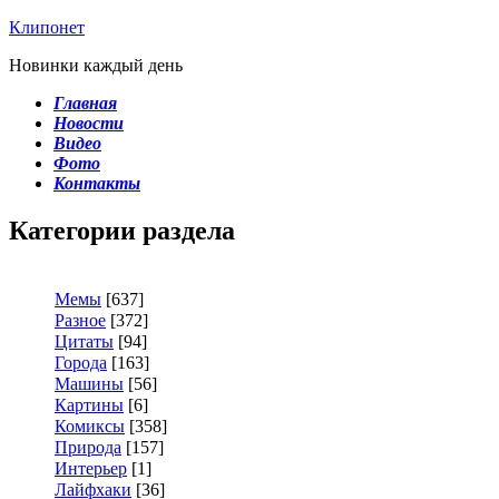
Клипонет
Новинки каждый день
Главная
Новости
Видео
Фото
Контакты
Категории раздела
Мемы
[637]
Разное
[372]
Цитаты
[94]
Города
[163]
Машины
[56]
Картины
[6]
Комиксы
[358]
Природа
[157]
Интерьер
[1]
Лайфхаки
[36]