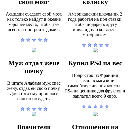
свой мозг
коляску
Асцидии съедают свой мозг,
Американский школьник 2
как только найдут в океане
года работал на пол ставки,
хорошее место, чтобы там
чтобы подарить другу
осесть и построить домик.
инвалидную коляску с
моторчиком.
Муж отдал жене
Купил PS4 на вес
почку
Подросток из Франции
взвесил в магазине
В штате Алабама муж спас
самообслуживания консоль
жену, отдав ей свою почку.
PS4 на ценнике для фруктов и
Для этого ему пришлось
заплатил всего 9 евро.
сильно похудеть.
Врачителя
Отношения на