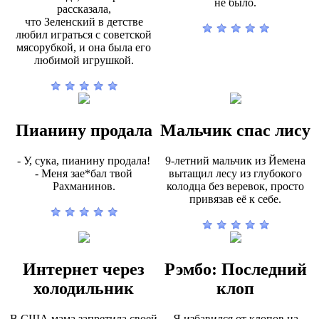
не было.
рассказала,
что Зеленский в детстве
любил играться с советской
мясорубкой, и она была его
любимой игрушкой.
Пианину продала
Мальчик спас лису
- У, сука, пианину продала!
9-летний мальчик из Йемена
- Меня зае*бал твой
вытащил лесу из глубокого
Рахманинов.
колодца без веревок, просто
привязав её к себе.
Интернет через
Рэмбо: Последний
холодильник
клоп
В США мама запретила своей
Я избавился от клопов на