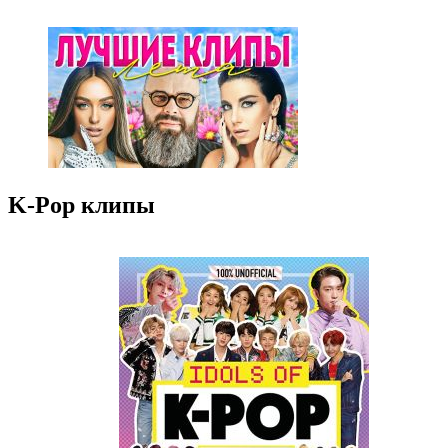
K-Pop клипы