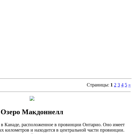
Страницы
:
1
2
3
4
5
»
Озеро Макдоннелл
о в Канаде, расположенное в провинции Онтарио. Оно имеет
ых километров и находится в центральной части провинции.