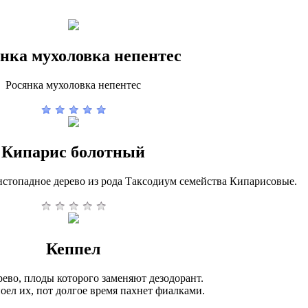
нка мухоловка непентес
Росянка мухоловка непентес
Кипарис болотный
истопадное дерево из рода Таксодиум семейства Кипарисовые.
Кеппел
рево, плоды которого заменяют дезодорант.
поел их, пот долгое время пахнет фиалками.