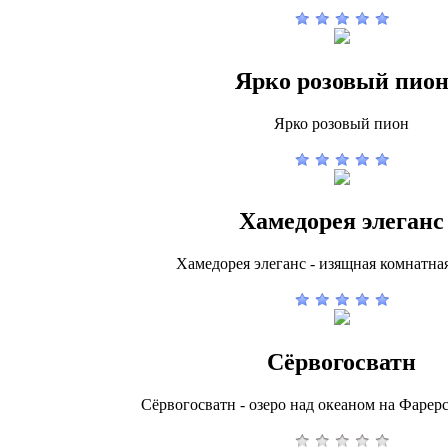
Ярко розовый пио
Ярко розовый пион
Хамедорея элеганс
Хамедорея элеганс - изящная комнатна
Сёрвогосватн
Сёрвогосватн - озеро над океаном на Фарерс