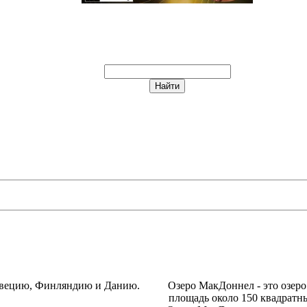
Швецию, Финляндию и Данию.
Озеро МакДоннел - это озер
площадь около 150 квадратн