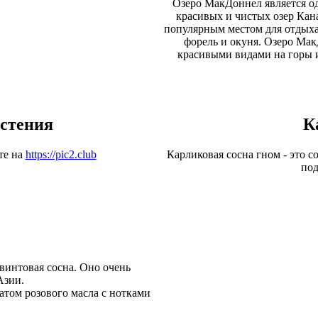
Озеро МакДоннел является од
красивых и чистых озер Кана
популярным местом для отдыха 
форель и окуня. Озеро Ма
красивыми видами на горы и
стения
К
те на
https://pic2.club
Карликовая сосна гном - это с
под
 винтовая сосна. Оно очень
Азии.
атом розового масла с нотками