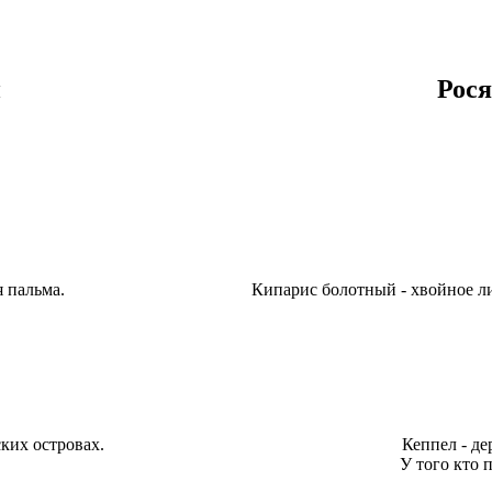
н
Рося
я пальма.
Кипарис болотный - хвойное л
ких островах.
Кеппел - де
У того кто 