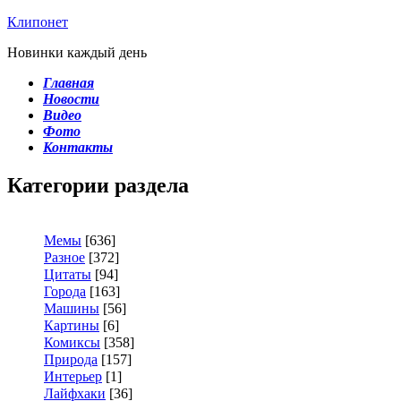
Клипонет
Новинки каждый день
Главная
Новости
Видео
Фото
Контакты
Категории раздела
Мемы
[636]
Разное
[372]
Цитаты
[94]
Города
[163]
Машины
[56]
Картины
[6]
Комиксы
[358]
Природа
[157]
Интерьер
[1]
Лайфхаки
[36]