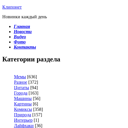
Клипонет
Новинки каждый день
Главная
Новости
Видео
Фото
Контакты
Категории раздела
Мемы
[636]
Разное
[372]
Цитаты
[94]
Города
[163]
Машины
[56]
Картины
[6]
Комиксы
[358]
Природа
[157]
Интерьер
[1]
Лайфхаки
[36]