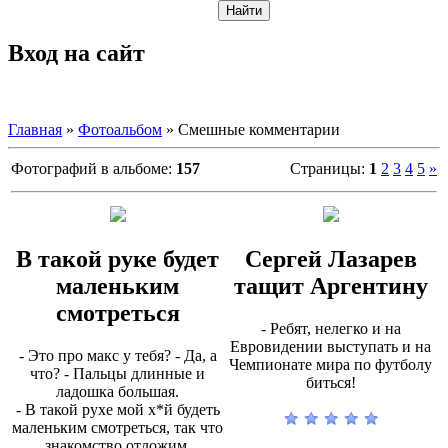
Вход на сайт
Главная
»
Фотоальбом
» Смешные комментарии
Фотографий в альбоме
:
157
Страницы
:
1
2
3
4
5
»
В такой руке будет
Сергей Лазарев
маленьким
тащит Аргентину
смотреться
- Ребят, нелегко и на
Евровидении выступать и на
- Это про макс у тебя? - Да, а
Чемпионате мира по футболу
что? - Пальцы длинные и
биться!
ладошка большая.
- В такой рухе мой х*й будеть
маленьким смотреться, так что
знакомство отложим.