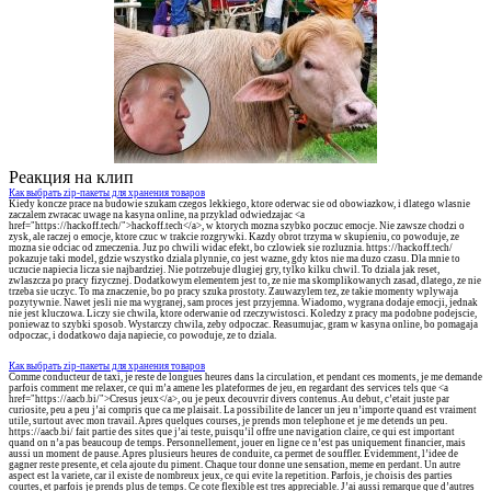
Реакция на клип
Как выбрать zip-пакеты для хранения товаров
Kiedy koncze prace na budowie szukam czegos lekkiego, ktore oderwac sie od obowiazkow, i dlatego wlasnie
zaczalem zwracac uwage na kasyna online, na przyklad odwiedzajac <a
href="https://hackoff.tech/">hackoff.tech</a>, w ktorych mozna szybko poczuc emocje. Nie zawsze chodzi o
zysk, ale raczej o emocje, ktore czuc w trakcie rozgrywki. Kazdy obrot trzyma w skupieniu, co powoduje, ze
mozna sie odciac od zmeczenia. Juz po chwili widac efekt, bo czlowiek sie rozluznia. https://hackoff.tech/
pokazuje taki model, gdzie wszystko dziala plynnie, co jest wazne, gdy ktos nie ma duzo czasu. Dla mnie to
uczucie napiecia licza sie najbardziej. Nie potrzebuje dlugiej gry, tylko kilku chwil. To dziala jak reset,
zwlaszcza po pracy fizycznej. Dodatkowym elementem jest to, ze nie ma skomplikowanych zasad, dlatego, ze nie
trzeba sie uczyc. To ma znaczenie, bo po pracy szuka prostoty. Zauwazylem tez, ze takie momenty wplywaja
pozytywnie. Nawet jesli nie ma wygranej, sam proces jest przyjemna. Wiadomo, wygrana dodaje emocji, jednak
nie jest kluczowa. Liczy sie chwila, ktore oderwanie od rzeczywistosci. Koledzy z pracy ma podobne podejscie,
poniewaz to szybki sposob. Wystarczy chwila, zeby odpoczac. Reasumujac, gram w kasyna online, bo pomagaja
odpoczac, i dodatkowo daja napiecie, co powoduje, ze to dziala.
Как выбрать zip-пакеты для хранения товаров
Comme conducteur de taxi, je reste de longues heures dans la circulation, et pendant ces moments, je me demande
parfois comment me relaxer, ce qui m’a amene les plateformes de jeu, en regardant des services tels que <a
href="https://aacb.bi/">Cresus jeux</a>, ou je peux decouvrir divers contenus. Au debut, c’etait juste par
curiosite, peu a peu j’ai compris que ca me plaisait. La possibilite de lancer un jeu n’importe quand est vraiment
utile, surtout avec mon travail. Apres quelques courses, je prends mon telephone et je me detends un peu.
https://aacb.bi/ fait partie des sites que j’ai teste, puisqu’il offre une navigation claire, ce qui est important
quand on n’a pas beaucoup de temps. Personnellement, jouer en ligne ce n’est pas uniquement financier, mais
aussi un moment de pause. Apres plusieurs heures de conduite, ca permet de souffler. Evidemment, l’idee de
gagner reste presente, et cela ajoute du piment. Chaque tour donne une sensation, meme en perdant. Un autre
aspect est la variete, car il existe de nombreux jeux, ce qui evite la repetition. Parfois, je choisis des parties
courtes, et parfois je prends plus de temps. Ce cote flexible est tres appreciable. J’ai aussi remarque que d’autres