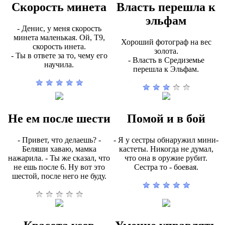
Скорость минета
Власть перешла к
эльфам
- Денис, у меня скорость
минета маленькая. Ой, Т9,
Хороший фотограф на вес
скорость инета.
золота.
- Ты в ответе за то, чему его
- Власть в Средиземье
научила.
перешла к Эльфам.
Не ем после шести
Помой и в бой
- Привет, что делаешь? -
- Я у сестры обнаружил мини-
Беляши хаваю, мамка
кастеты. Никогда не думал,
нажарила. - Ты же сказал, что
что она в оружие рубит.
не ешь после 6. Ну вот это
Сестра то - боевая.
шестой, после него не буду.