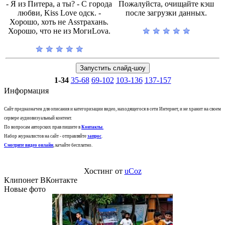
- Я из Питера, а ты? - С города
Пожалуйста, очищайте кэш
любви, Kiss Love одск. -
после загрузки данных.
Хорошо, хоть не Assтрахань.
Хорошо, что не из МогиLova.
1-34
35-68
69-102
103-136
137-157
Информация
Сайт предназначен для описания и категоризации видео, находящегося в сети Интернет, и не хранит на своем
сервере аудиовизуальный контент.
По вопросам авторских прав пишите в
Контакты
.
Набор журналистов на сайт - отправляйте
запрос
.
Смотрите видео онлайн
, качайте бесплатно.
Хостинг от
uCoz
Клипонет ВКонтакте
Новые фото