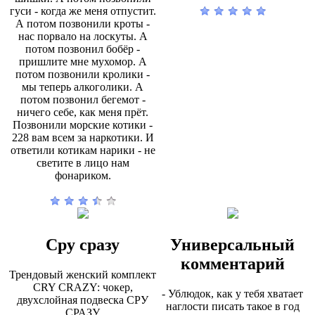
гуси - когда же меня отпустит.
А потом позвонили кроты -
нас порвало на лоскуты. А
потом позвонил бобёр -
пришлите мне мухомор. А
потом позвонили кролики -
мы теперь алкоголики. А
потом позвонил бегемот -
ничего себе, как меня прёт.
Позвонили морские котики -
228 вам всем за наркотики. И
ответили котикам нарики - не
светите в лицо нам
фонариком.
Сру сразу
Универсальный
комментарий
Трендовый женский комплект
CRY CRAZY: чокер,
- Ублюдок, как у тебя хватает
двухслойная подвеска СРУ
наглости писать такое в год
СРАЗУ.