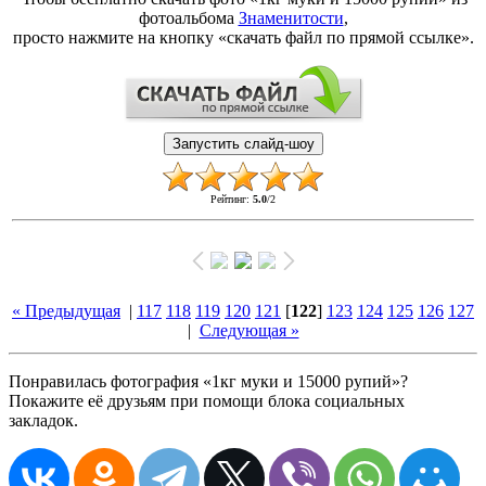
фотоальбома
Знаменитости
,
просто нажмите на кнопку «скачать файл по прямой ссылке».
Рейтинг
:
5.0
/
2
« Предыдущая
|
117
118
119
120
121
[
122
]
123
124
125
126
127
|
Следующая »
Понравилась фотография «1кг муки и 15000 рупий»?
Покажите её друзьям при помощи блока социальных
закладок.