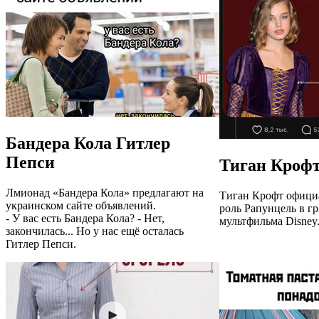
Бандера Кола Гитлер
Пепси
Тиган Крофт
Лмионад «Бандера Кола» предлагают на
Тиган Крофт офици
украинском сайте объявлений.
роль Рапунцель в г
- У вас есть Бандера Кола? - Нет,
мультфильма Disney
закончилась... Но у нас ещё осталась
Гитлер Пепси.