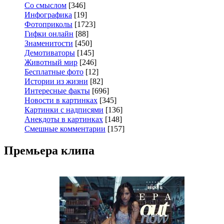
Со смыслом
[346]
Инфографика
[19]
Фотоприколы
[1723]
Гифки онлайн
[88]
Знаменитости
[450]
Демотиваторы
[145]
Животный мир
[246]
Бесплатные фото
[12]
Истории из жизни
[82]
Интересные факты
[696]
Новости в картинках
[345]
Картинки с надписями
[136]
Анекдоты в картинках
[148]
Смешные комментарии
[157]
Премьера клипа