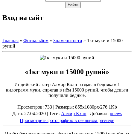
Вход на сайт
Главная
»
Фотоальбом
»
Знаменитости
» 1кг муки и 15000
рупий
«1кг муки и 15000 рупий»
Индийский актер Аамир Кхан раздавал беднякам 1
килограмм муки, спрятав в нём 15000 рупий, чтобы деньги
получили бедные.
Просмотров
: 733 |
Размеры
: 855x1080px/276.1Kb
Дата
: 27.04.2020 |
Теги
:
Аамир Кхан
|
Добавил
:
pnews
Просмотреть фотографию в реальном размере
Чтобы бесплатно скачать фото «1кг муки и 15000 рупий» из