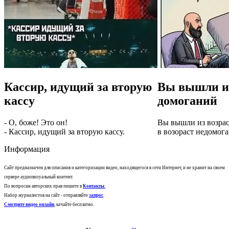
Кассир, идущий за вторую
Вы вышли из
кассу
домоганий
- О, боже! Это он!
Вы вышли из возра
- Кассир, идущий за вторую кассу.
в возораст недомог
Информация
Сайт предназначен для описания и категоризации видео, находящегося в сети Интернет, и не хранит на своем
сервере аудиовизуальный контент.
По вопросам авторских прав пишите в
Контакты
.
Набор журналистов на сайт - отправляйте
запрос
.
Смотрите видео онлайн
, качайте бесплатно.