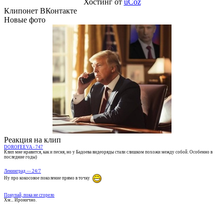
Хостинг от
uCoz
Клипонет ВКонтакте
Новые фото
Реакция на клип
DOROFEEVA - 747
Клип мне нравится, как и песня, но у Бадоева видеоряды стали слишком похожи между собой. Особенно в
последние годы)
Ленинград — 24/7
Ну про кокосовое поколение прямо в точку
Покупай, пока не сгорело
Хм... Иронично.