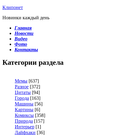
Клипонет
Новинки каждый день
Главная
Новости
Видео
Фото
Контакты
Категории раздела
Мемы
[637]
Разное
[372]
Цитаты
[94]
Города
[163]
Машины
[56]
Картины
[6]
Комиксы
[358]
Природа
[157]
Интерьер
[1]
Лайфхаки
[36]