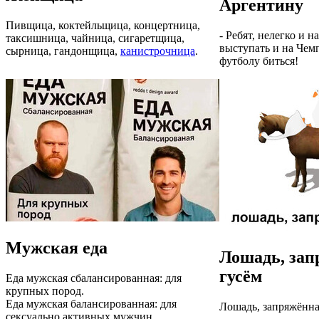
Аргентину
Пивщица, коктейльщица, концертница,
- Ребят, нелегко и 
таксишница, чайница, сигаретщица,
выступать и на Чем
сырница, гандонщица,
канистрочница
.
футболу биться!
Мужская еда
Лошадь, зап
гусём
Еда мужская сбалансированная: для
крупных пород.
Еда мужская балансированная: для
Лошадь, запряжённа
сексуально активных мужчин.