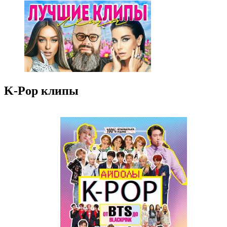
K-Pop клипы