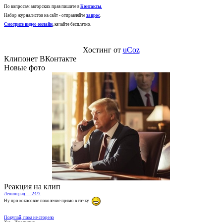
По вопросам авторских прав пишите в
Контакты
.
Набор журналистов на сайт - отправляйте
запрос
.
Смотрите видео онлайн
, качайте бесплатно.
Хостинг от
uCoz
Клипонет ВКонтакте
Новые фото
Реакция на клип
Ленинград — 24/7
Ну про кокосовое поколение прямо в точку
Покупай, пока не сгорело