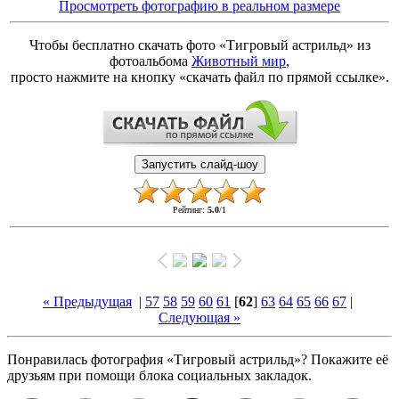
Просмотреть фотографию в реальном размере
Чтобы бесплатно скачать фото «Тигровый астрильд» из
фотоальбома
Животный мир
,
просто нажмите на кнопку «скачать файл по прямой ссылке».
Рейтинг
:
5.0
/
1
« Предыдущая
|
57
58
59
60
61
[
62
]
63
64
65
66
67
|
Следующая »
Понравилась фотография «Тигровый астрильд»? Покажите её
друзьям при помощи блока социальных закладок.