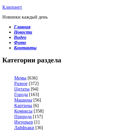
Клипонет
Новинки каждый день
Главная
Новости
Видео
Фото
Контакты
Категории раздела
Мемы
[636]
Разное
[372]
Цитаты
[94]
Города
[163]
Машины
[56]
Картины
[6]
Комиксы
[358]
Природа
[157]
Интерьер
[1]
Лайфхаки
[36]