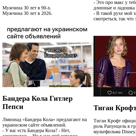
- Это про макс у теб
Мужчина 30 лет в 90-х.
длинные и ладошка 
Мужчина 30 лет в 2026.
- В такой рухе мой 
смотреться, так что
Бандера Кола Гитлер
Пепси
Тиган Крофт
Лмионад «Бандера Кола» предлагают на
Тиган Крофт офици
украинском сайте объявлений.
роль Рапунцель в г
- У вас есть Бандера Кола? - Нет,
мультфильма Disney
закончилась... Но у нас ещё осталась