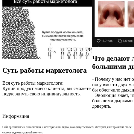
Что делают 
большими д
Суть работы маркетолога
- Почему у нас нет
Вся суть работы маркетолога:
носу вместо двух м
Купив продукт моего клиента, вы сможете
бы облегчило дыхан
подчеркнуть свою индивидуальность.
- Эволюция знает, ч
большими дырками. 
доверять.
Информация
Сайт предназначен для описания и категоризации видео, находящегося в сети Интернет, и не хранит на своем
сервере аудиовизуальный контент.