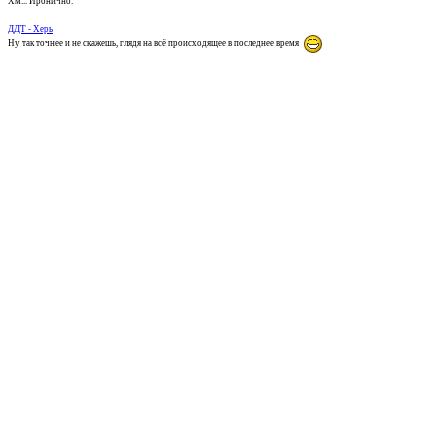
Хм... Иронично.
ДДТ - Херь
Ну так точнее и не скажешь, глядя на всё происходящее в последнее время