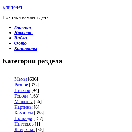
Клипонет
Новинки каждый день
Главная
Новости
Видео
Фото
Контакты
Категории раздела
Мемы
[636]
Разное
[372]
Цитаты
[94]
Города
[163]
Машины
[56]
Картины
[6]
Комиксы
[358]
Природа
[157]
Интерьер
[1]
Лайфхаки
[36]