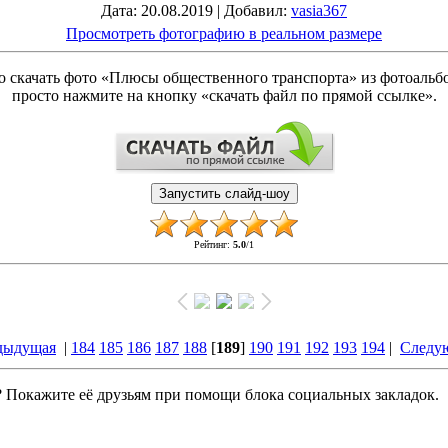
Дата
: 20.08.2019 |
Добавил
:
vasia367
Просмотреть фотографию в реальном размере
о скачать фото «Плюсы общественного транспорта» из фотоаль
просто нажмите на кнопку «скачать файл по прямой ссылке».
Рейтинг
:
5.0
/
1
дыдущая
|
184
185
186
187
188
[
189
]
190
191
192
193
194
|
Следу
Покажите её друзьям при помощи блока социальных закладок.