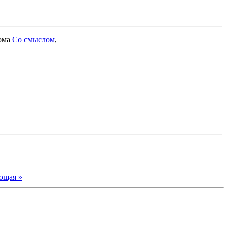
бома
Со смыслом
,
ющая »