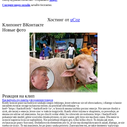
Набор журналистов на сайт - отправляйте
запрос
.
Смотрите видео онлайн
, качайте бесплатно.
Хостинг от
uCoz
Клипонет ВКонтакте
Новые фото
Реакция на клип
Как выбрать zip-пакеты для хранения товаров
Kiedy koncze prace na budowie szukam czegos lekkiego, ktore oderwac sie od obowiazkow, i dlatego wlasnie
zaczalem zwracac uwage na kasyna online, na przyklad odwiedzajac <a
href="https://hackoff.tech/">hackoff.tech</a>, w ktorych mozna szybko poczuc emocje. Nie zawsze chodzi o
zysk, ale raczej o emocje, ktore czuc w trakcie rozgrywki. Kazdy obrot trzyma w skupieniu, co powoduje, ze
mozna sie odciac od zmeczenia. Juz po chwili widac efekt, bo czlowiek sie rozluznia. https://hackoff.tech/
pokazuje taki model, gdzie wszystko dziala plynnie, co jest wazne, gdy ktos nie ma duzo czasu. Dla mnie to
uczucie napiecia licza sie najbardziej. Nie potrzebuje dlugiej gry, tylko kilku chwil. To dziala jak reset,
zwlaszcza po pracy fizycznej. Dodatkowym elementem jest to, ze nie ma skomplikowanych zasad, dlatego, ze nie
trzeba sie uczyc. To ma znaczenie, bo po pracy szuka prostoty. Zauwazylem tez, ze takie momenty wplywaja