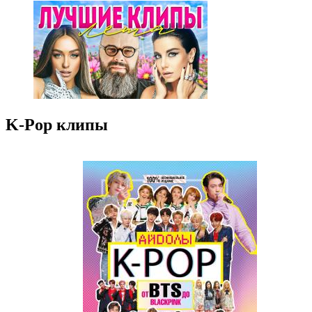
K-Pop клипы