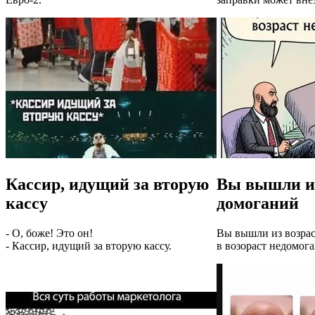
Кассир, идущий за вторую
Вы вышли из
кассу
домоганий
- О, боже! Это он!
Вы вышли из возра
- Кассир, идущий за вторую кассу.
в возораст недомог