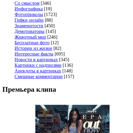
Со смыслом
[346]
Инфографика
[19]
Фотоприколы
[1723]
Гифки онлайн
[88]
Знаменитости
[450]
Демотиваторы
[145]
Животный мир
[246]
Бесплатные фото
[12]
Истории из жизни
[82]
Интересные факты
[695]
Новости в картинках
[345]
Картинки с надписями
[136]
Анекдоты в картинках
[148]
Смешные комментарии
[157]
Премьера клипа