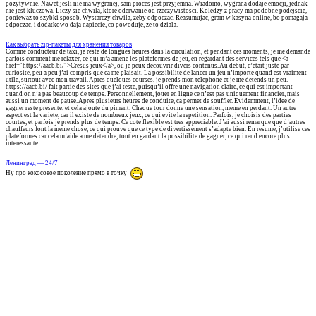
pozytywnie. Nawet jesli nie ma wygranej, sam proces jest przyjemna. Wiadomo, wygrana dodaje emocji, jednak
nie jest kluczowa. Liczy sie chwila, ktore oderwanie od rzeczywistosci. Koledzy z pracy ma podobne podejscie,
poniewaz to szybki sposob. Wystarczy chwila, zeby odpoczac. Reasumujac, gram w kasyna online, bo pomagaja
odpoczac, i dodatkowo daja napiecie, co powoduje, ze to dziala.
Как выбрать zip-пакеты для хранения товаров
Comme conducteur de taxi, je reste de longues heures dans la circulation, et pendant ces moments, je me demande
parfois comment me relaxer, ce qui m’a amene les plateformes de jeu, en regardant des services tels que <a
href="https://aacb.bi/">Cresus jeux</a>, ou je peux decouvrir divers contenus. Au debut, c’etait juste par
curiosite, peu a peu j’ai compris que ca me plaisait. La possibilite de lancer un jeu n’importe quand est vraiment
utile, surtout avec mon travail. Apres quelques courses, je prends mon telephone et je me detends un peu.
https://aacb.bi/ fait partie des sites que j’ai teste, puisqu’il offre une navigation claire, ce qui est important
quand on n’a pas beaucoup de temps. Personnellement, jouer en ligne ce n’est pas uniquement financier, mais
aussi un moment de pause. Apres plusieurs heures de conduite, ca permet de souffler. Evidemment, l’idee de
gagner reste presente, et cela ajoute du piment. Chaque tour donne une sensation, meme en perdant. Un autre
aspect est la variete, car il existe de nombreux jeux, ce qui evite la repetition. Parfois, je choisis des parties
courtes, et parfois je prends plus de temps. Ce cote flexible est tres appreciable. J’ai aussi remarque que d’autres
chauffeurs font la meme chose, ce qui prouve que ce type de divertissement s’adapte bien. En resume, j’utilise ces
plateformes car cela m’aide a me detendre, tout en gardant la possibilite de gagner, ce qui rend encore plus
interessante.
Ленинград — 24/7
Ну про кокосовое поколение прямо в точку