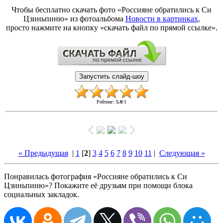
Чтобы бесплатно скачать фото «Россияне обратились к Си
Цзиньпиню» из фотоальбома
Новости в картинках
,
просто нажмите на кнопку «скачать файл по прямой ссылке».
Рейтинг
:
5.0
/
1
« Предыдущая
|
1
[
2
]
3
4
5
6
7
8
9
10
11
|
Следующая »
Понравилась фотография «Россияне обратились к Си
Цзиньпиню»? Покажите её друзьям при помощи блока
социальных закладок.