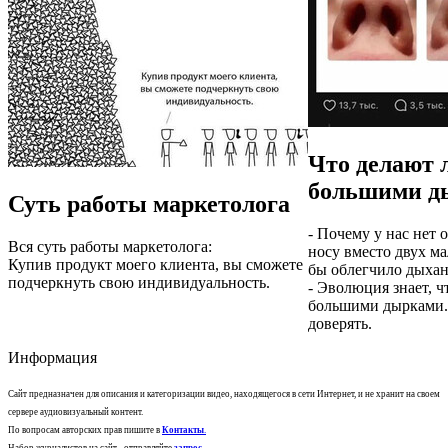
Что делают 
большими д
Суть работы маркетолога
- Почему у нас нет
Вся суть работы маркетолога:
носу вместо двух м
Купив продукт моего клиента, вы сможете
бы облегчило дыхан
подчеркнуть свою индивидуальность.
- Эволюция знает, ч
большими дырками. 
доверять.
Информация
Сайт предназначен для описания и категоризации видео, находящегося в сети Интернет, и не хранит на своем
сервере аудиовизуальный контент.
По вопросам авторских прав пишите в
Контакты
.