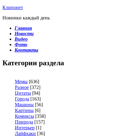
Клипонет
Новинки каждый день
Главная
Новости
Видео
Фото
Контакты
Категории раздела
Мемы
[636]
Разное
[372]
Цитаты
[94]
Города
[163]
Машины
[56]
Картины
[6]
Комиксы
[358]
Природа
[157]
Интерьер
[1]
Лайфхаки
[36]