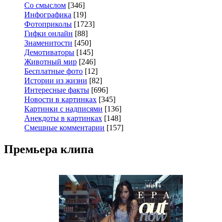
Со смыслом
[346]
Инфографика
[19]
Фотоприколы
[1723]
Гифки онлайн
[88]
Знаменитости
[450]
Демотиваторы
[145]
Животный мир
[246]
Бесплатные фото
[12]
Истории из жизни
[82]
Интересные факты
[696]
Новости в картинках
[345]
Картинки с надписями
[136]
Анекдоты в картинках
[148]
Смешные комментарии
[157]
Премьера клипа