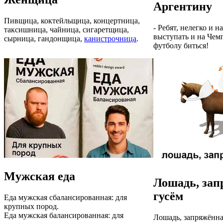
Аргентину
Пивщица, коктейльщица, концертница,
- Ребят, нелегко и 
таксишница, чайница, сигаретщица,
выступать и на Чем
сырница, гандонщица,
канистрочница
.
футболу биться!
Мужская еда
Лошадь, зап
гусём
Еда мужская сбалансированная: для
крупных пород.
Еда мужская балансированная: для
Лошадь, запряжённа