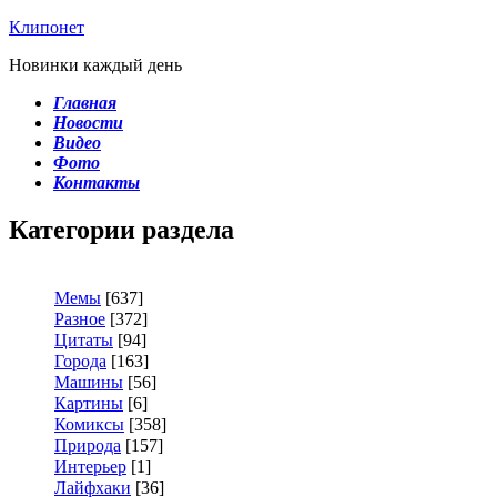
Клипонет
Новинки каждый день
Главная
Новости
Видео
Фото
Контакты
Категории раздела
Мемы
[637]
Разное
[372]
Цитаты
[94]
Города
[163]
Машины
[56]
Картины
[6]
Комиксы
[358]
Природа
[157]
Интерьер
[1]
Лайфхаки
[36]