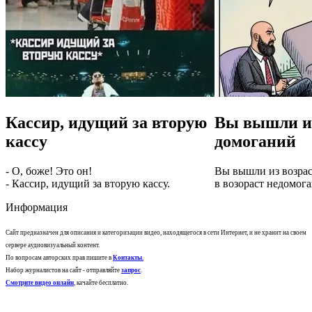
Кассир, идущий за вторую
Вы вышли из
кассу
домоганий
- О, боже! Это он!
Вы вышли из возра
- Кассир, идущий за вторую кассу.
в возораст недомог
Информация
Сайт предназначен для описания и категоризации видео, находящегося в сети Интернет, и не хранит на своем
сервере аудиовизуальный контент.
По вопросам авторских прав пишите в
Контакты
.
Набор журналистов на сайт - отправляйте
запрос
.
Смотрите видео онлайн
, качайте бесплатно.