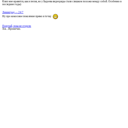
Клип мне нравится, как и песня, но у Бадоева видеоряды стали слишком похожи между собой. Особенно в
последние годы)
Ленинград — 24/7
Ну про кокосовое поколение прямо в точку
Покупай, пока не сгорело
Хм... Иронично.