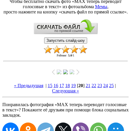
Чтобы бесплатно скачать фото «МАХ теперь переводит
голосовые в текст» из фотоальбома
Мемы
,
просто нажмите на кнопку «скачать файл по прямой ссылке».
Рейтинг
:
5.0
/
1
« Предыдущая
|
15
16
17
18
19
[
20
]
21
22
23
24
25
|
Следующая »
Понравилась фотография «МАХ теперь переводит голосовые
в текст»? Покажите её друзьям при помощи блока социальных
закладок.