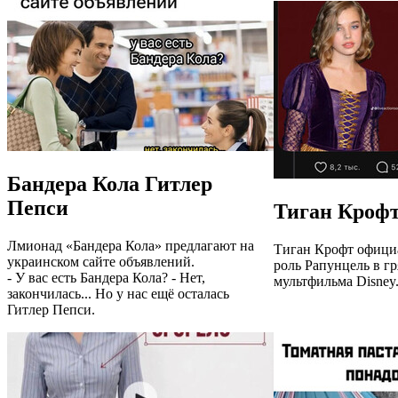
Бандера Кола Гитлер
Пепси
Тиган Крофт
Лмионад «Бандера Кола» предлагают на
Тиган Крофт офици
украинском сайте объявлений.
роль Рапунцель в г
- У вас есть Бандера Кола? - Нет,
мультфильма Disney
закончилась... Но у нас ещё осталась
Гитлер Пепси.