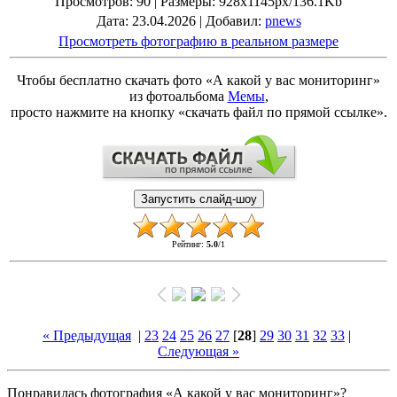
Просмотров
: 90 |
Размеры
: 928x1145px/136.1Kb
Дата
: 23.04.2026 |
Добавил
:
pnews
Просмотреть фотографию в реальном размере
Чтобы бесплатно скачать фото «А какой у вас мониторинг»
из фотоальбома
Мемы
,
просто нажмите на кнопку «скачать файл по прямой ссылке».
Рейтинг
:
5.0
/
1
« Предыдущая
|
23
24
25
26
27
[
28
]
29
30
31
32
33
|
Следующая »
Понравилась фотография «А какой у вас мониторинг»?