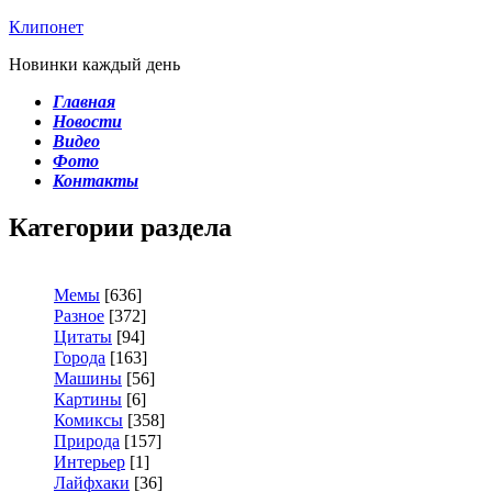
Клипонет
Новинки каждый день
Главная
Новости
Видео
Фото
Контакты
Категории раздела
Мемы
[636]
Разное
[372]
Цитаты
[94]
Города
[163]
Машины
[56]
Картины
[6]
Комиксы
[358]
Природа
[157]
Интерьер
[1]
Лайфхаки
[36]