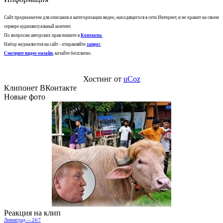
Сайт предназначен для описания и категоризации видео, находящегося в сети Интернет, и не хранит на своем
сервере аудиовизуальный контент.
По вопросам авторских прав пишите в
Контакты
.
Набор журналистов на сайт - отправляйте
запрос
.
Смотрите видео онлайн
, качайте бесплатно.
Хостинг от
uCoz
Клипонет ВКонтакте
Новые фото
Реакция на клип
Ленинград — 24/7