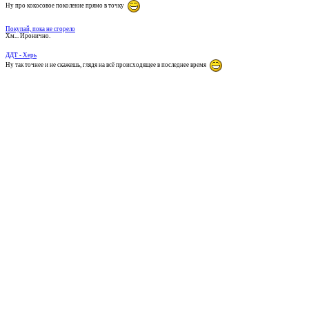
Ну про кокосовое поколение прямо в точку
Покупай, пока не сгорело
Хм... Иронично.
ДДТ - Херь
Ну так точнее и не скажешь, глядя на всё происходящее в последнее время