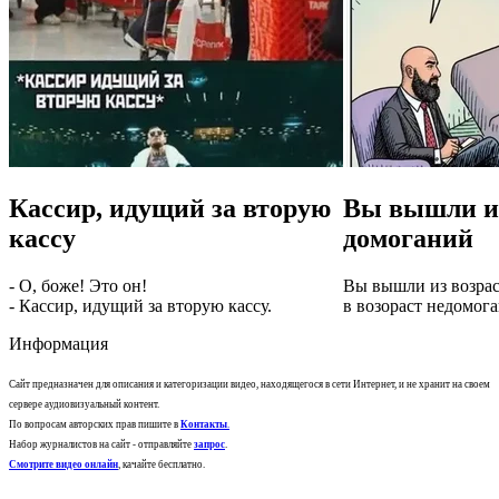
Кассир, идущий за вторую
Вы вышли из
кассу
домоганий
- О, боже! Это он!
Вы вышли из возра
- Кассир, идущий за вторую кассу.
в возораст недомог
Информация
Сайт предназначен для описания и категоризации видео, находящегося в сети Интернет, и не хранит на своем
сервере аудиовизуальный контент.
По вопросам авторских прав пишите в
Контакты
.
Набор журналистов на сайт - отправляйте
запрос
.
Смотрите видео онлайн
, качайте бесплатно.