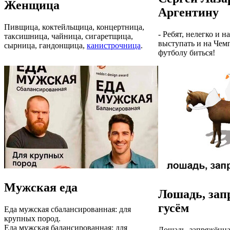
Женщица
Аргентину
Пивщица, коктейльщица, концертница,
- Ребят, нелегко и 
таксишница, чайница, сигаретщица,
выступать и на Чем
сырница, гандонщица,
канистрочница
.
футболу биться!
Мужская еда
Лошадь, зап
гусём
Еда мужская сбалансированная: для
крупных пород.
Еда мужская балансированная: для
Лошадь, запряжённа