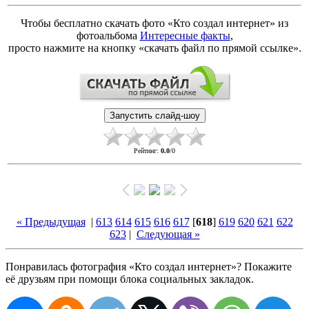
Чтобы бесплатно скачать фото «Кто создал интернет» из
фотоальбома
Интересные факты
,
просто нажмите на кнопку «скачать файл по прямой ссылке».
Рейтинг
:
0.0
/
0
« Предыдущая
|
613
614
615
616
617
[
618
]
619
620
621
622
623
|
Следующая »
Понравилась фотография «Кто создал интернет»? Покажите
её друзьям при помощи блока социальных закладок.