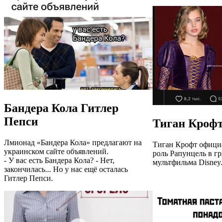
Бандера Кола Гитлер
Пепси
Тиган Крофт
Лмионад «Бандера Кола» предлагают на
Тиган Крофт офици
украинском сайте объявлений.
роль Рапунцель в г
- У вас есть Бандера Кола? - Нет,
мультфильма Disney
закончилась... Но у нас ещё осталась
Гитлер Пепси.