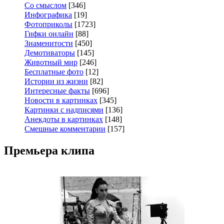
Со смыслом
[346]
Инфографика
[19]
Фотоприколы
[1723]
Гифки онлайн
[88]
Знаменитости
[450]
Демотиваторы
[145]
Животный мир
[246]
Бесплатные фото
[12]
Истории из жизни
[82]
Интересные факты
[696]
Новости в картинках
[345]
Картинки с надписями
[136]
Анекдоты в картинках
[148]
Смешные комментарии
[157]
Премьера клипа