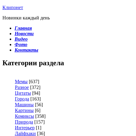
Клипонет
Новинки каждый день
Главная
Новости
Видео
Фото
Контакты
Категории раздела
Мемы
[637]
Разное
[372]
Цитаты
[94]
Города
[163]
Машины
[56]
Картины
[6]
Комиксы
[358]
Природа
[157]
Интерьер
[1]
Лайфхаки
[36]