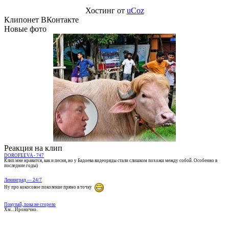
Хостинг от
uCoz
Клипонет ВКонтакте
Новые фото
Реакция на клип
DOROFEEVA - 747
Клип мне нравится, как и песня, но у Бадоева видеоряды стали слишком похожи между собой. Особенно в
последние годы)
Ленинград — 24/7
Ну про кокосовое поколение прямо в точку
Покупай, пока не сгорело
Хм... Иронично.