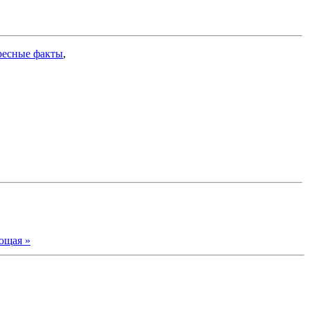
ресные факты
,
ющая »