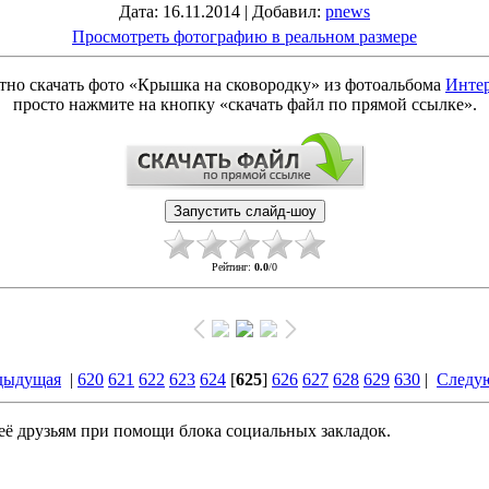
Дата
: 16.11.2014 |
Добавил
:
pnews
Просмотреть фотографию в реальном размере
тно скачать фото «Крышка на сковородку» из фотоальбома
Инте
просто нажмите на кнопку «скачать файл по прямой ссылке».
Рейтинг
:
0.0
/
0
дыдущая
|
620
621
622
623
624
[
625
]
626
627
628
629
630
|
Следу
ё друзьям при помощи блока социальных закладок.