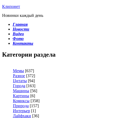
Клипонет
Новинки каждый день
Главная
Новости
Видео
Фото
Контакты
Категории раздела
Мемы
[637]
Разное
[372]
Цитаты
[94]
Города
[163]
Машины
[56]
Картины
[6]
Комиксы
[358]
Природа
[157]
Интерьер
[1]
Лайфхаки
[36]