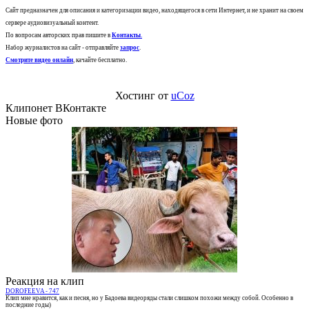
Сайт предназначен для описания и категоризации видео, находящегося в сети Интернет, и не хранит на своем
сервере аудиовизуальный контент.
По вопросам авторских прав пишите в
Контакты
.
Набор журналистов на сайт - отправляйте
запрос
.
Смотрите видео онлайн
, качайте бесплатно.
Хостинг от
uCoz
Клипонет ВКонтакте
Новые фото
Реакция на клип
DOROFEEVA - 747
Клип мне нравится, как и песня, но у Бадоева видеоряды стали слишком похожи между собой. Особенно в
последние годы)