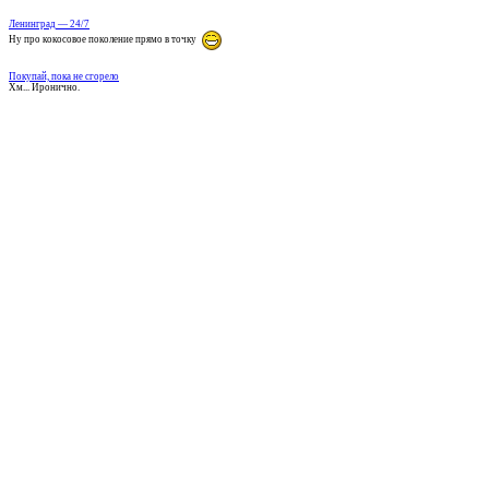
Ленинград — 24/7
Ну про кокосовое поколение прямо в точку
Покупай, пока не сгорело
Хм... Иронично.