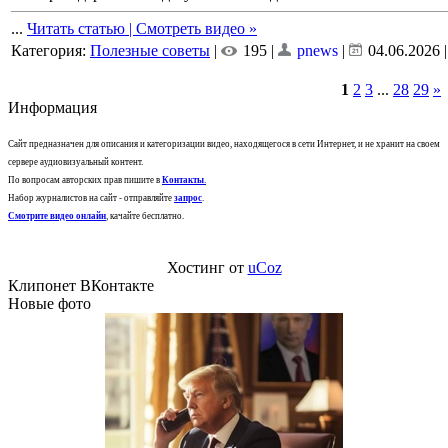
...
Читать статью | Смотреть видео »
Категория:
Полезные советы
|
195 |
pnews
|
04.06.2026
1
2
3
...
28
29
»
Информация
Сайт предназначен для описания и категоризации видео, находящегося в сети Интернет, и не хранит на своем
сервере аудиовизуальный контент.
По вопросам авторских прав пишите в
Контакты
.
Набор журналистов на сайт - отправляйте
запрос
.
Смотрите видео онлайн
, качайте бесплатно.
Хостинг от
uCoz
Клипонет ВКонтакте
Новые фото