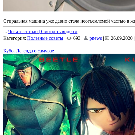
Стиральная машина уже давно стала неотъемлемой частью в ж
...
Читать статью | Смотреть видео »
Категория:
Полезные советы
|
693 |
pnews
|
26.09.2020
Кубо. Легенда о самурае