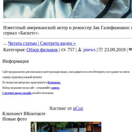
Известный американский актер и режиссер Зак Галифианакис
сериал «Баскетс».
...
Читать статью | Смотреть видео »
Категория:
Обзор фильмов
|
757 |
pnews
|
23.09.2019
|
Информация
Сайт предназначен для описания и категоризации видео, находящегося в сети Интернет, и не хранит на своем
сервере аудиовизуальный контент.
По вопросам авторских прав пишите в
Контакты
.
Набор журналистов на сайт - отправляйте
запрос
.
Смотрите видео онлайн
, качайте бесплатно.
Хостинг от
uCoz
Клипонет ВКонтакте
Новые фото