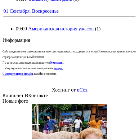
01 Сентября, Воскресенье
09:09
Американская история ужасов
(1)
Информация
Сайт предназначен для описания и категоризации видео, находящегося в сети Интернет, и не хранит на своем
сервере аудиовизуальный контент.
По вопросам авторских прав пишите в
Контакты
.
Набор журналистов на сайт - отправляйте
запрос
.
Смотрите видео онлайн
, качайте бесплатно.
Хостинг от
uCoz
Клипонет ВКонтакте
Новые фото