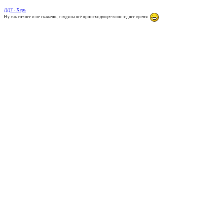
ДДТ - Херь
Ну так точнее и не скажешь, глядя на всё происходящее в последнее время