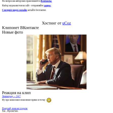
По вопросам авторских прав пишите в
Контакты
.
Набор журналистов на сайт - отправляйте
запрос
.
Смотрите видео онлайн
, качайте бесплатно.
Хостинг от
uCoz
Клипонет ВКонтакте
Новые фото
Реакция на клип
Ленинград — 24/7
Ну про кокосовое поколение прямо в точку
Покупай, пока не сгорело
Хм... Иронично.