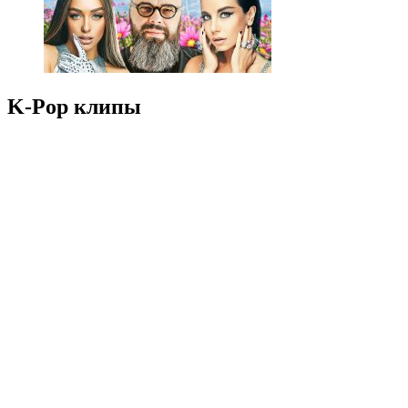
K-Pop клипы