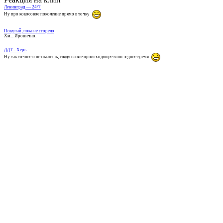
Ленинград — 24/7
Ну про кокосовое поколение прямо в точку
Покупай, пока не сгорело
Хм... Иронично.
ДДТ - Херь
Ну так точнее и не скажешь, глядя на всё происходящее в последнее время