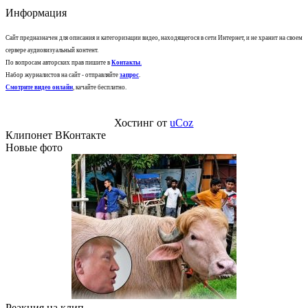
Информация
Сайт предназначен для описания и категоризации видео, находящегося в сети Интернет, и не хранит на своем
сервере аудиовизуальный контент.
По вопросам авторских прав пишите в
Контакты
.
Набор журналистов на сайт - отправляйте
запрос
.
Смотрите видео онлайн
, качайте бесплатно.
Хостинг от
uCoz
Клипонет ВКонтакте
Новые фото
Реакция на клип