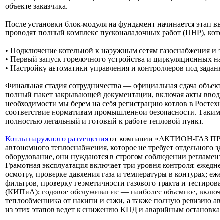
объекте заказчика.
После установки блок-модуля на фундамент начинается этап 
проводят полный комплекс пусконаладочных работ (ПНР), кот
• Подключение котельной к наружным сетям газоснабжения и 
• Первый запуск горелочного устройства и циркуляционных на
• Настройку автоматики управления и контроллеров под задан
Финальная стадия сотрудничества — официальная сдача об
полный пакет закрывающей документации, включая акты ввод
необходимости мы берем на себя регистрацию котлов в Ростех
соответствие нормативам промышленной безопасности. Таким о
полностью легальный и готовый к работе тепловой пункт.
Котлы наружного размещения
от компании «АКТИОН-ГАЗ ПРО
автономного теплоснабжения, которое не требует отдельного з
оборудование, они нуждаются в строгом соблюдении регламен
Грамотная эксплуатация включает три уровня контроля: ежедн
осмотру, проверке давления газа и температуры в контурах; е
фильтров, проверку герметичности газового тракта и тестиро
(КИПиА); годовое обслуживание — наиболее объемное, включа
теплообменника от накипи и сажи, а также полную ревизию а
из этих этапов ведет к снижению КПД и аварийным остановка