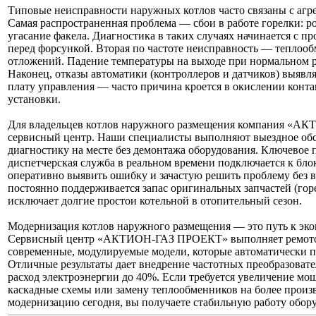
Типовые неисправности наружных котлов часто связаны с агр
Самая распространенная проблема — сбои в работе горелки: р
угасание факела. Диагностика в таких случаях начинается с п
перед форсункой. Вторая по частоте неисправность — теплооб
отложений. Падение температуры на выходе при нормальном ра
Наконец, отказы автоматики (контроллеров и датчиков) выявл
плату управления — часто причина кроется в окислении контак
установки.
Для владельцев котлов наружного размещения компания «А
сервисный центр. Наши специалисты выполняют выездное обс
диагностику на месте без демонтажа оборудования. Ключевое
диспетчерская служба в реальном времени подключается к блок
оперативно выявить ошибку и зачастую решить проблему без в
постоянно поддерживается запас оригинальных запчастей (горе
исключает долгие простои котельной в отопительный сезон.
Модернизация котлов наружного размещения — это путь к эк
Сервисный центр «АКТИОН-ГАЗ ПРОЕКТ» выполняет ремотор
современные, модулируемые модели, которые автоматически п
Отличные результаты дает внедрение частотных преобразовате
расход электроэнергии до 40%. Если требуется увеличение м
каскадные схемы или замену теплообменников на более произ
модернизацию сегодня, вы получаете стабильную работу обору