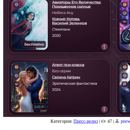
Категория:
Пресс-релиз
|
47 |
pne