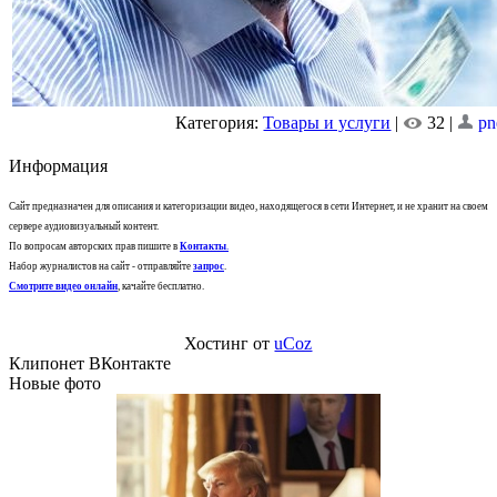
Категория:
Товары и услуги
|
32 |
pn
Информация
Сайт предназначен для описания и категоризации видео, находящегося в сети Интернет, и не хранит на своем
сервере аудиовизуальный контент.
По вопросам авторских прав пишите в
Контакты
.
Набор журналистов на сайт - отправляйте
запрос
.
Смотрите видео онлайн
, качайте бесплатно.
Хостинг от
uCoz
Клипонет ВКонтакте
Новые фото