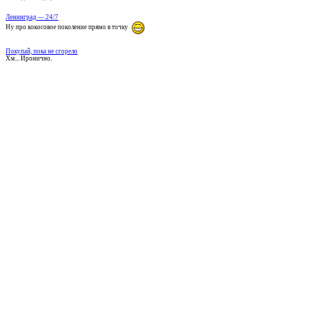
Ленинград — 24/7
Ну про кокосовое поколение прямо в точку
Покупай, пока не сгорело
Хм... Иронично.