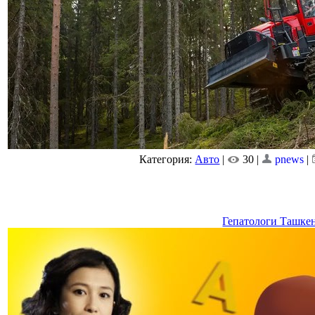
Категория:
Авто
|
30 |
pnews
|
Гепатологи Ташке