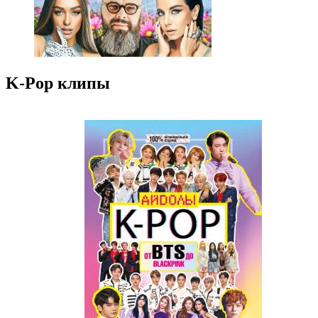
K-Pop клипы