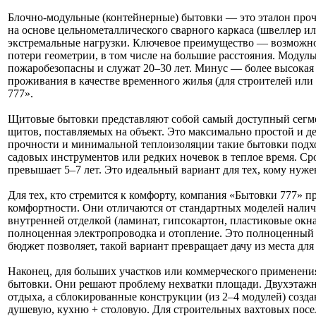
Блочно-модульные (контейнерные) бытовки — это эталон проч
на основе цельнометаллического сварного каркаса (швеллер ил
экстремальные нагрузки. Ключевое преимущество — возможно
потери геометрии, в том числе на большие расстояния. Модуль
пожаробезопасны и служат 20–30 лет. Минус — более высокая 
проживания в качестве временного жилья (для строителей или
777».
Щитовые бытовки представляют собой самый доступный сегме
щитов, поставляемых на объект. Это максимально простой и д
прочности и минимальной теплоизоляции такие бытовки подхо
садовых инструментов или редких ночевок в теплое время. С
превышает 5–7 лет. Это идеальный вариант для тех, кому нуже
Для тех, кто стремится к комфорту, компания «Бытовки 777» 
комфортности. Они отличаются от стандартных моделей налич
внутренней отделкой (ламинат, гипсокартон, пластиковые окна
полноценная электропроводка и отопление. Это полноценный
бюджет позволяет, такой вариант превращает дачу из места дл
Наконец, для больших участков или коммерческого применен
бытовки. Они решают проблему нехватки площади. Двухэтажн
отдыха, а сблокированные конструкции (из 2–4 модулей) соз
душевую, кухню + столовую. Для строительных вахтовых посе