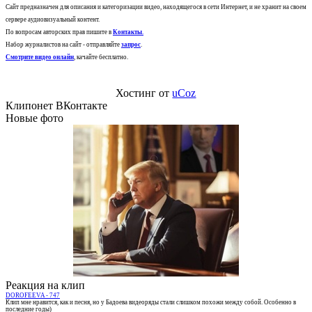
Сайт предназначен для описания и категоризации видео, находящегося в сети Интернет, и не хранит на своем
сервере аудиовизуальный контент.
По вопросам авторских прав пишите в
Контакты
.
Набор журналистов на сайт - отправляйте
запрос
.
Смотрите видео онлайн
, качайте бесплатно.
Хостинг от
uCoz
Клипонет ВКонтакте
Новые фото
Реакция на клип
DOROFEEVA - 747
Клип мне нравится, как и песня, но у Бадоева видеоряды стали слишком похожи между собой. Особенно в
последние годы)