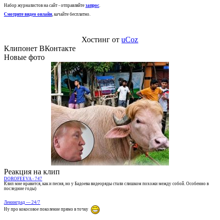
Набор журналистов на сайт - отправляйте
запрос
.
Смотрите видео онлайн
, качайте бесплатно.
Хостинг от
uCoz
Клипонет ВКонтакте
Новые фото
Реакция на клип
DOROFEEVA - 747
Клип мне нравится, как и песня, но у Бадоева видеоряды стали слишком похожи между собой. Особенно в
последние годы)
Ленинград — 24/7
Ну про кокосовое поколение прямо в точку