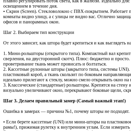
плавно регулировать поток света, как в жалюзи. Идеально для:
освещением в течение дня.
• Скрин (Screen). Стекловолокно с ПВХ-покрытием. Работает
комнаты видно улицу, а с улицы не видно вас. Отлично защища
офисов и панорамных окон.
Шаг 2. Выбираем тип конструкции
От этого зависит, как штора будет крепиться и как выглядеть на
1. Мини-рольшторы (открытого типа). Компактный вал крепитс
сверления, на двусторонний скотч). Плюс: бюджетно и просто
проветривание ткань может провисать и болтаться.
2. Кассетные рулонные шторы (закрытого типа, системы UNI).
пластиковый короб, а ткань скользит по боковым направляющи
идеально прилегают к стеклу, можно смело открывать окно на
3. Классические (стандартные) рольшторы. Крепятся на стену
визуально увеличивают окно, перекрывают боковые щели, скр
Шаг 3. Делаем правильный замер (Самый важный этап!)
Ошибка в замерах — причина №1, почему шторы не подходят.
• Если берете кассетные (UNI) или мини-шторы на пластиковое
рамы!), прижимая рулетку к внутренним углам. Если измерить п