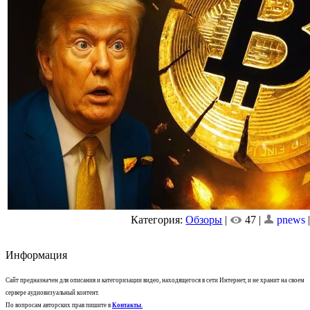
Категория:
Обзоры
|
47 |
pnews
Информация
Сайт предназначен для описания и категоризации видео, находящегося в сети Интернет, и не хранит на своем
сервере аудиовизуальный контент.
По вопросам авторских прав пишите в
Контакты
.