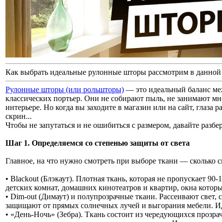
Как выбрать идеальные рулонные шторы рассмотрим в данной 
Рулонные шторы (или рольшторы)
— это идеальный баланс м
классических портьер. Они не собирают пыль, не занимают мн
интерьере. Но когда вы заходите в магазин или на сайт, глаза р
скрин...
Чтобы не запутаться и не ошибиться с размером, давайте разб
Шаг 1. Определяемся со степенью защиты от света
Главное, на что нужно смотреть при выборе ткани — сколько с
• Blackout (Блэкаут). Плотная ткань, которая не пропускает 90
детских комнат, домашних кинотеатров и квартир, окна котор
• Dim-out (Димаут) и полупрозрачные ткани. Рассеивают свет, 
защищают от прямых солнечных лучей и выгорания мебели. Иде
• «День-Ночь» (Зебра). Ткань состоит из чередующихся прозра