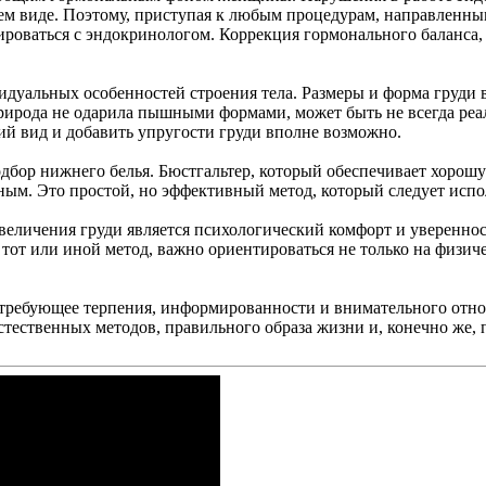
шнем виде. Поэтому, приступая к любым процедурам, направленны
ироваться с эндокринологом. Коррекция гормонального баланса, 
идуальных особенностей строения тела. Размеры и форма груди 
ирода не одарила пышными формами, может быть не всегда реал
й вид и добавить упругости груди вполне возможно.
дбор нижнего белья. Бюстгальтер, который обеспечивает хорош
ьным. Это простой, но эффективный метод, который следует испо
еличения груди является психологический комфорт и уверенност
тот или иной метод, важно ориентироваться не только на физич
 требующее терпения, информированности и внимательного отн
естественных методов, правильного образа жизни и, конечно же,