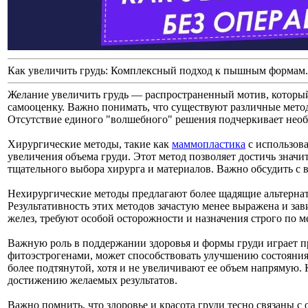
Как увеличить грудь: Комплексный подход к пышным формам.
Желание увеличить грудь — распространенный мотив, которы
самооценку. Важно понимать, что существуют различные мет
Отсутствие единого "волшебного" решения подчеркивает необ
Хирургические методы, такие как
маммопластика
с использов
увеличения объема груди. Этот метод позволяет достичь знач
тщательного выбора хирурга и материалов. Важно обсудить с
Нехирургические методы предлагают более щадящие альтернат
Результативность этих методов зачастую менее выражена и з
желез, требуют особой осторожности и назначения строго по 
Важную роль в поддержании здоровья и формы груди играет 
фитоэстрогенами, может способствовать улучшению состояния
более подтянутой, хотя и не увеличивают ее объем напрямую
достижению желаемых результатов.
Важно помнить, что здоровье и красота груди тесно связаны 