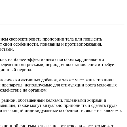
ием скорректировать пропорции тела или повысить
т свои особенности, показания и противопоказания.
истами.
вило, наиболее эффективным способом кардинального
пределенными рисками, периодом восстановления и требует
ационный период.
логически активных добавок, а также массажные техники.
е препараты, используемые для стимуляции роста молочных
оздействие на организм.
й рацион, обогащенный белками, полезными жирами и
мышцы, также могут визуально приподнять и сделать грудь
учитывающий индивидуальные особенности, является ключом к
ринной системы, стресс, недостаток сна – все это может