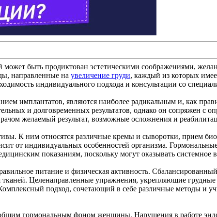
й может быть продиктован эстетическими соображениями, желан
оды, направленные на
увеличение груди
, каждый из которых имее
ходимость индивидуального подхода и консультации со специал
анием имплантатов, являются наиболее радикальным и, как пра
ительных и долговременных результатов, однако он сопряжен с о
 врачом желаемый результат, возможные осложнения и реабилит
ивы. К ним относятся различные кремы и сыворотки, прием био
ависит от индивидуальных особенностей организма. Гормональны
медицинским показаниям, поскольку могут оказывать системное в
правильное питание и физическая активность. Сбалансированны
 тканей. Целенаправленные упражнения, укрепляющие грудные 
. Комплексный подход, сочетающий в себе различные методы и 
с общим гормональным фоном женщины. Нарушения в работе эндок