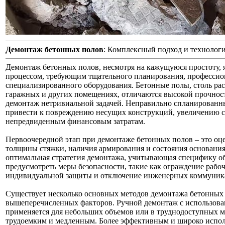
Демонтаж бетонных полов
: Комплексный подход и технолог
Демонтаж бетонных полов, несмотря на кажущуюся простоту,
процессом, требующим тщательного планирования, профессио
специализированного оборудования. Бетонные полы, столь ра
гаражных и других помещениях, отличаются высокой прочност
демонтаж нетривиальной задачей. Неправильно спланирован
привести к повреждению несущих конструкций, увеличению сро
непредвиденным финансовым затратам.
Первоочередной этап при демонтаже бетонных полов – это оце
толщины стяжки, наличия армирования и состояния основания
оптимальная стратегия демонтажа, учитывающая специфику об
предусмотреть меры безопасности, такие как ограждение рабоч
индивидуальной защиты и отключение инженерных коммуник
Существует несколько основных методов демонтажа бетонных 
вышеперечисленных факторов. Ручной демонтаж с использова
применяется для небольших объемов или в труднодоступных ме
трудоемким и медленным. Более эффективным и широко испо