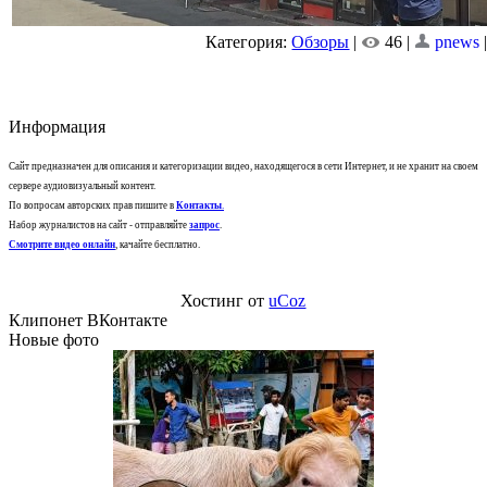
Категория:
Обзоры
|
46 |
pnews
Информация
Сайт предназначен для описания и категоризации видео, находящегося в сети Интернет, и не хранит на своем
сервере аудиовизуальный контент.
По вопросам авторских прав пишите в
Контакты
.
Набор журналистов на сайт - отправляйте
запрос
.
Смотрите видео онлайн
, качайте бесплатно.
Хостинг от
uCoz
Клипонет ВКонтакте
Новые фото