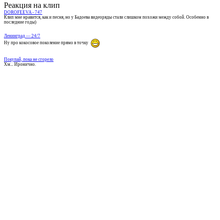
Реакция на клип
DOROFEEVA - 747
Клип мне нравится, как и песня, но у Бадоева видеоряды стали слишком похожи между собой. Особенно в
последние годы)
Ленинград — 24/7
Ну про кокосовое поколение прямо в точку
Покупай, пока не сгорело
Хм... Иронично.