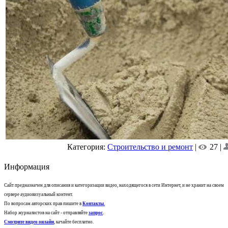
Категория:
Строительство и ремонт
|
27 |
Информация
Сайт предназначен для описания и категоризации видео, находящегося в сети Интернет, и не хранит на своем
сервере аудиовизуальный контент.
По вопросам авторских прав пишите в
Контакты
.
Набор журналистов на сайт - отправляйте
запрос
.
Смотрите видео онлайн
, качайте бесплатно.