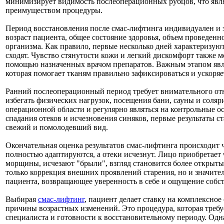
минимизирует видимость послеоперационных рубцов, что явл
преимуществом процедуры.
Период восстановления после смас-лифтинга индивидуален и 
возраст пациента, общее состояние здоровья, объем проведен
организма. Как правило, первые несколько дней характеризую
сходят. Чувство стянутости кожи и легкий дискомфорт также м
помощью назначенных врачом препаратов. Важным этапом явл
которая помогает тканям правильно зафиксироваться и ускоряе
Ранний послеоперационный период требует внимательного от
избегать физических нагрузок, посещения бани, сауны и соляр
операционной области и регулярно являться на контрольные о
спадания отеков и исчезновения синяков, первые результаты с
свежий и помолодевший вид.
Окончательная оценка результатов смас-лифтинга происходит ч
полностью адаптируются, а отеки исчезнут. Лицо приобретает
морщины, исчезают "брыли", взгляд становится более открыты
только коррекция внешних проявлений старения, но и значите
пациента, возвращающее уверенность в себе и ощущение собс
Выбирая
смас-лифтинг
, пациент делает ставку на комплексно
причины возрастных изменений. Это процедура, которая требу
специалиста и готовности к восстановительному периоду. Од