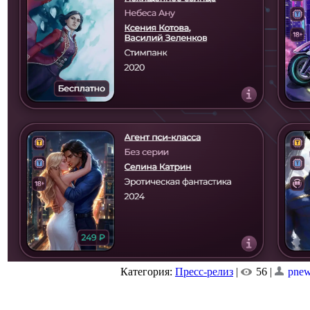
Категория:
Пресс-релиз
|
56 |
pne