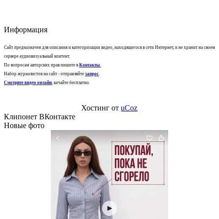
Информация
Сайт предназначен для описания и категоризации видео, находящегося в сети Интернет, и не хранит на своем
сервере аудиовизуальный контент.
По вопросам авторских прав пишите в
Контакты
.
Набор журналистов на сайт - отправляйте
запрос
.
Смотрите видео онлайн
, качайте бесплатно.
Хостинг от
uCoz
Клипонет ВКонтакте
Новые фото