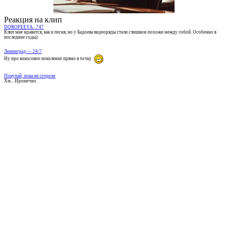
Реакция на клип
DOROFEEVA - 747
Клип мне нравится, как и песня, но у Бадоева видеоряды стали слишком похожи между собой. Особенно в
последние годы)
Ленинград — 24/7
Ну про кокосовое поколение прямо в точку
Покупай, пока не сгорело
Хм... Иронично.