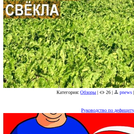
Категория:
Обзоры
|
26 |
pnews
Руководство по дефицит