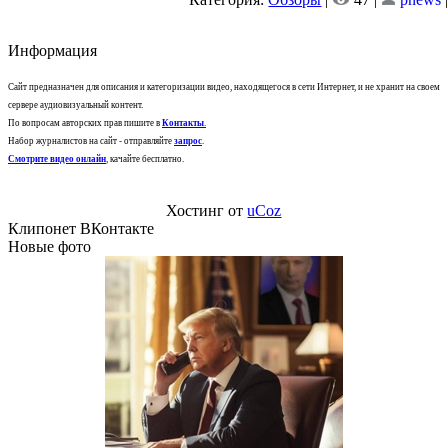
Информация
Сайт предназначен для описания и категоризации видео, находящегося в сети Интернет, и не хранит на своем
сервере аудиовизуальный контент.
По вопросам авторских прав пишите в
Контакты
.
Набор журналистов на сайт - отправляйте
запрос
.
Смотрите видео онлайн
, качайте бесплатно.
Хостинг от
uCoz
Клипонет ВКонтакте
Новые фото