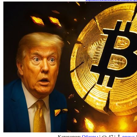
Категория:
Обзоры
|
47 |
pnews