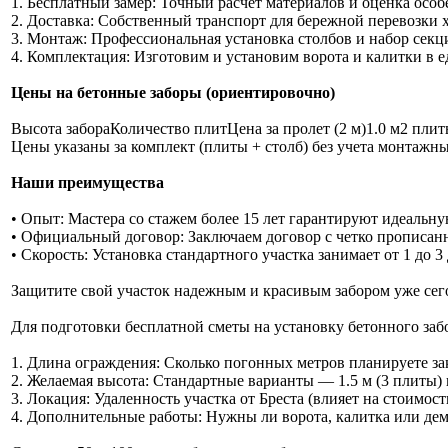
1. Бесплатный замер: Точный расчет материалов и оценка особ
2. Доставка: Собственный транспорт для бережной перевозки 
3. Монтаж: Профессиональная установка столбов и набор секций
4. Комплектация: Изготовим и установим ворота и калитки в е
Цены на бетонные заборы (ориентировочно)
Высота забораКоличество плитЦена за пролет (2 м)1.0 м2 пл
Цены указаны за комплект (плиты + столб) без учета монтажны
Наши преимущества
• Опыт: Мастера со стажем более 15 лет гарантируют идеальн
• Официальный договор: Заключаем договор с четко прописанн
• Скорость: Установка стандартного участка занимает от 1 до 3
Защитите свой участок надежным и красивым забором уже сег
Для подготовки бесплатной сметы на установку бетонного заб
1. Длина ограждения: Сколько погонных метров планируете за
2. Желаемая высота: Стандартные варианты — 1.5 м (3 плиты) и
3. Локация: Удаленность участка от Бреста (влияет на стоимост
4. Дополнительные работы: Нужны ли ворота, калитка или дем