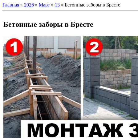
Главная
»
2026
»
Март
»
13
» Бетонные заборы в Бресте
Бетонные заборы в Бресте