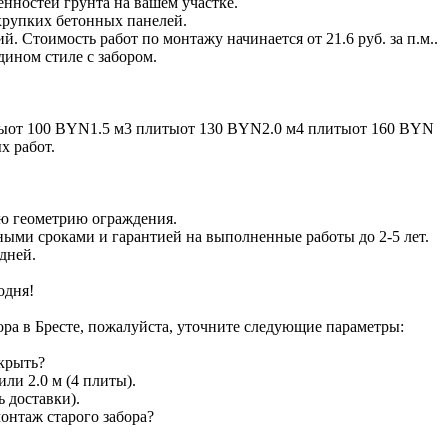
енностей грунта на вашем участке.
хрупких бетонных панелей.
. Стоимость работ по монтажу начинается от 21.6 руб. за п.м..
дином стиле с забором.
итыот 100 BYN1.5 м3 плитыот 130 BYN2.0 м4 плитыот 160 BYN
х работ.
ую геометрию ограждения.
ыми сроками и гарантией на выполненные работы до 2-5 лет.
 дней.
одня!
ора в Бресте, пожалуйста, уточните следующие параметры:
крыть?
ли 2.0 м (4 плиты).
ь доставки).
онтаж старого забора?