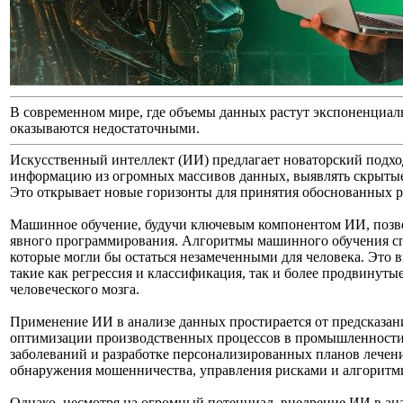
В современном мире, где объемы данных растут экспоненциал
оказываются недостаточными.
Искусственный интеллект (ИИ) предлагает новаторский подх
информацию из огромных массивов данных, выявлять скрытые
Это открывает новые горизонты для принятия обоснованных р
Машинное обучение, будучи ключевым компонентом ИИ, позвол
явного программирования. Алгоритмы машинного обучения сп
которые могли бы остаться незамеченными для человека. Это в
такие как регрессия и классификация, так и более продвинут
человеческого мозга.
Применение ИИ в анализе данных простирается от предсказан
оптимизации производственных процессов в промышленности
заболеваний и разработке персонализированных планов лечен
обнаружения мошенничества, управления рисками и алгоритм
Однако, несмотря на огромный потенциал, внедрение ИИ в а