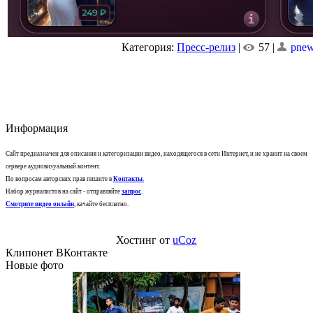
Категория:
Пресс-релиз
|
57 |
pne
Информация
Сайт предназначен для описания и категоризации видео, находящегося в сети Интернет, и не хранит на своем
сервере аудиовизуальный контент.
По вопросам авторских прав пишите в
Контакты
.
Набор журналистов на сайт - отправляйте
запрос
.
Смотрите видео онлайн
, качайте бесплатно.
Хостинг от
uCoz
Клипонет ВКонтакте
Новые фото