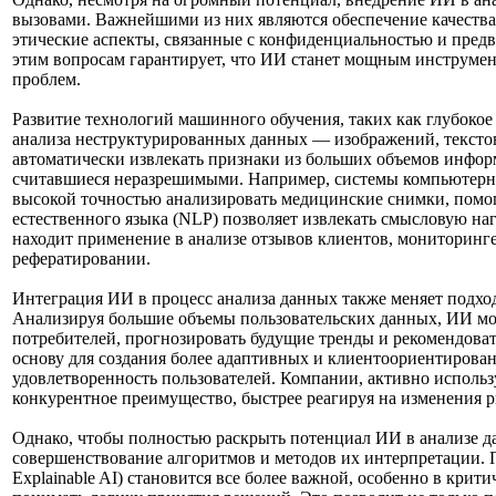
вызовами. Важнейшими из них являются обеспечение качества 
этические аспекты, связанные с конфиденциальностью и пред
этим вопросам гарантирует, что ИИ станет мощным инструмен
проблем.
Развитие технологий машинного обучения, таких как глубокое
анализа неструктурированных данных — изображений, текстов
автоматически извлекать признаки из больших объемов информ
считавшиеся неразрешимыми. Например, системы компьютерног
высокой точностью анализировать медицинские снимки, помог
естественного языка (NLP) позволяет извлекать смысловую на
находит применение в анализе отзывов клиентов, мониторинг
рефератировании.
Интеграция ИИ в процесс анализа данных также меняет подход
Анализируя большие объемы пользовательских данных, ИИ мо
потребителей, прогнозировать будущие тренды и рекомендоват
основу для создания более адаптивных и клиентоориентирова
удовлетворенность пользователей. Компании, активно исполь
конкурентное преимущество, быстрее реагируя на изменения 
Однако, чтобы полностью раскрыть потенциал ИИ в анализе д
совершенствование алгоритмов и методов их интерпретации. 
Explainable AI) становится все более важной, особенно в крит