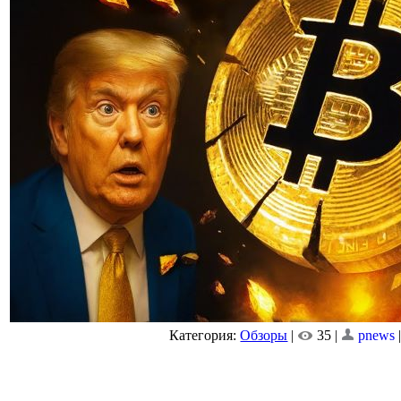
Категория:
Обзоры
|
35 |
pnews