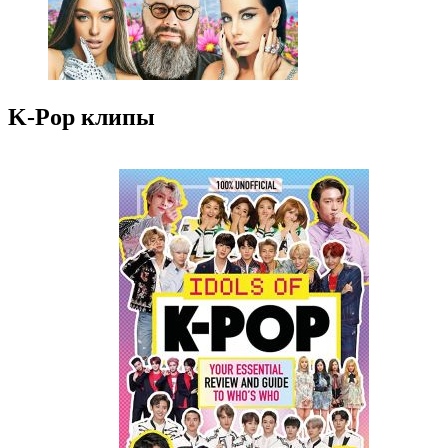
K-Pop клипы