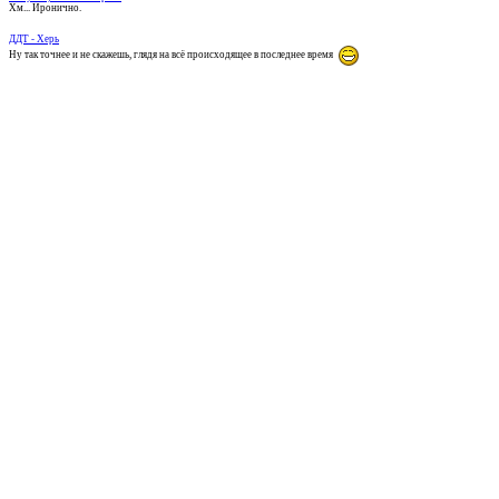
Хм... Иронично.
ДДТ - Херь
Ну так точнее и не скажешь, глядя на всё происходящее в последнее время