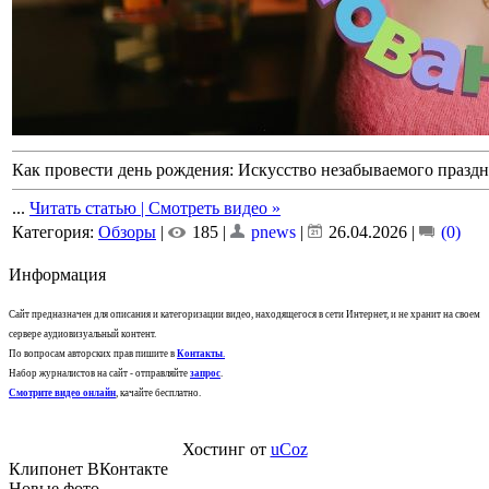
Как провести день рождения: Искусство незабываемого праздн
...
Читать статью | Смотреть видео »
Категория:
Обзоры
|
185 |
pnews
|
26.04.2026
|
(0)
Информация
Сайт предназначен для описания и категоризации видео, находящегося в сети Интернет, и не хранит на своем
сервере аудиовизуальный контент.
По вопросам авторских прав пишите в
Контакты
.
Набор журналистов на сайт - отправляйте
запрос
.
Смотрите видео онлайн
, качайте бесплатно.
Хостинг от
uCoz
Клипонет ВКонтакте
Новые фото