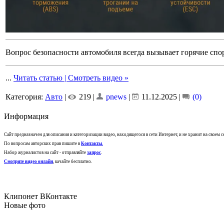
Вопрос безопасности автомобиля всегда вызывает горячие спо
...
Читать статью | Смотреть видео »
Категория:
Авто
|
219 |
pnews
|
11.12.2025
|
(0)
Информация
Сайт предназначен для описания и категоризации видео, находящегося в сети Интернет, и не хранит на своем 
По вопросам авторских прав пишите в
Контакты
.
Набор журналистов на сайт - отправляйте
запрос
.
Смотрите видео онлайн
, качайте бесплатно.
Клипонет ВКонтакте
Новые фото