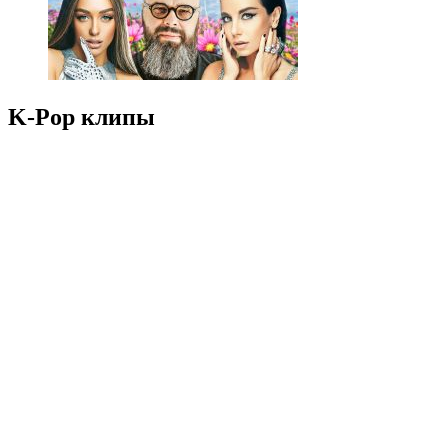
K-Pop клипы