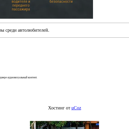
ры среди автолюбителей.
сервере аудиовизуальный контент.
Хостинг от
uCoz