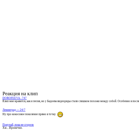
Реакция на клип
DOROFEEVA - 747
Клип мне нравится, как и песня, но у Бадоева видеоряды стали слишком похожи между собой. Особенно в посл
Ленинград — 24/7
Ну про кокосовое поколение прямо в точку
Покупай, пока не сгорело
Хм... Иронично.