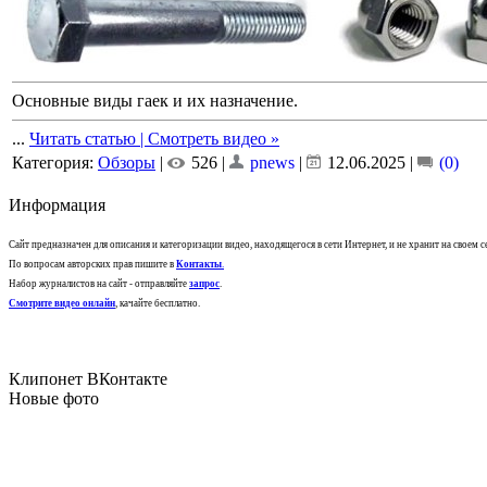
Основные виды гаек и их назначение.
...
Читать статью | Смотреть видео »
Категория:
Обзоры
|
526 |
pnews
|
12.06.2025
|
(0)
Информация
Сайт предназначен для описания и категоризации видео, находящегося в сети Интернет, и не хранит на своем 
По вопросам авторских прав пишите в
Контакты
.
Набор журналистов на сайт - отправляйте
запрос
.
Смотрите видео онлайн
, качайте бесплатно.
Клипонет ВКонтакте
Новые фото