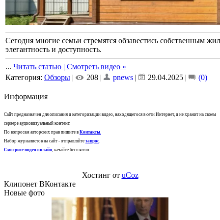
Сегодня многие семьи стремятся обзавестись собственным жиль
элегантность и доступность.
...
Читать статью | Смотреть видео »
Категория:
Обзоры
|
208 |
pnews
|
29.04.2025
|
(0)
Информация
Сайт предназначен для описания и категоризации видео, находящегося в сети Интернет, и не хранит на своем
сервере аудиовизуальный контент.
По вопросам авторских прав пишите в
Контакты
.
Набор журналистов на сайт - отправляйте
запрос
.
Смотрите видео онлайн
, качайте бесплатно.
Хостинг от
uCoz
Клипонет ВКонтакте
Новые фото