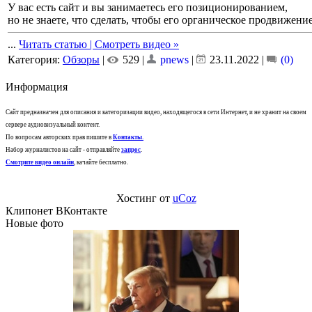
У вас есть сайт и вы занимаетесь его позиционированием,
но не знаете, что сделать, чтобы его органическое продвижен
...
Читать статью | Смотреть видео »
Категория:
Обзоры
|
529 |
pnews
|
23.11.2022
|
(0)
Информация
Сайт предназначен для описания и категоризации видео, находящегося в сети Интернет, и не хранит на своем
сервере аудиовизуальный контент.
По вопросам авторских прав пишите в
Контакты
.
Набор журналистов на сайт - отправляйте
запрос
.
Смотрите видео онлайн
, качайте бесплатно.
Хостинг от
uCoz
Клипонет ВКонтакте
Новые фото