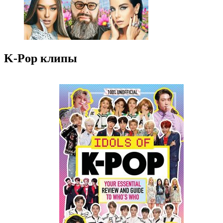
K-Pop клипы