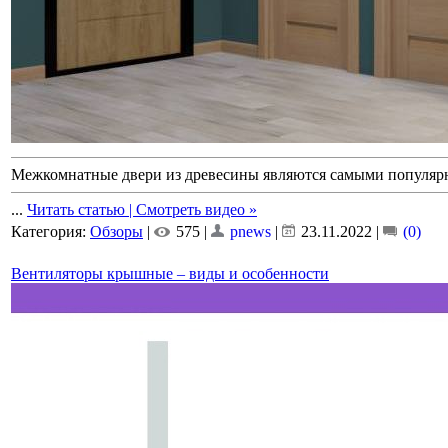
Межкомнатные двери из древесины являются самыми популярн
...
Читать статью | Смотреть видео »
Категория:
Обзоры
|
575 |
pnews
|
23.11.2022
|
(0)
Вентиляторы крышные – виды и особенности