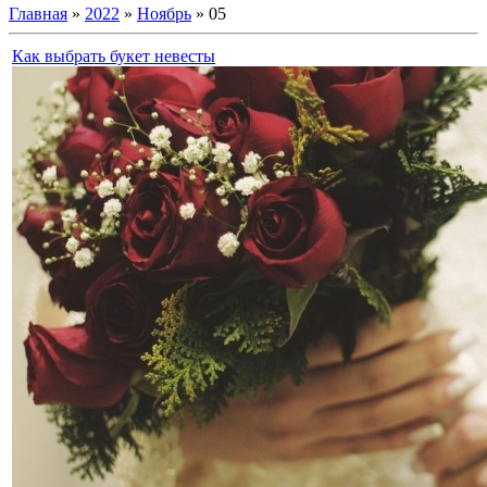
Главная
»
2022
»
Ноябрь
»
05
Как выбрать букет невесты