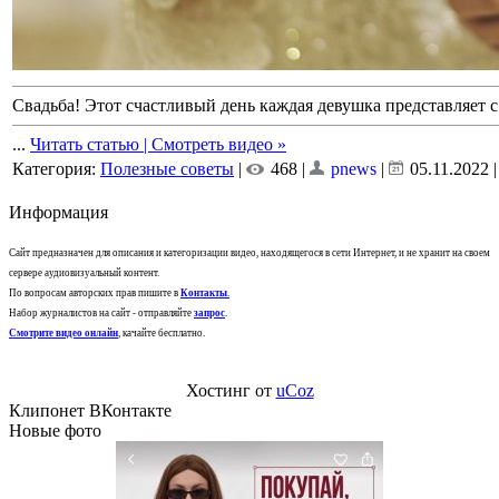
Свадьба! Этот счастливый день каждая девушка представляет с 
...
Читать статью | Смотреть видео »
Категория:
Полезные советы
|
468 |
pnews
|
05.11.2022
Информация
Сайт предназначен для описания и категоризации видео, находящегося в сети Интернет, и не хранит на своем
сервере аудиовизуальный контент.
По вопросам авторских прав пишите в
Контакты
.
Набор журналистов на сайт - отправляйте
запрос
.
Смотрите видео онлайн
, качайте бесплатно.
Хостинг от
uCoz
Клипонет ВКонтакте
Новые фото