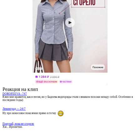
Реакция на клип
DOROFEEVA - 747
Клип мне нравится, как и песня, но у Бадоева видеоряды стали слишком похожи между собой. Особенно в
последние годы)
Ленинград — 24/7
Ну про кокосовое поколение прямо в точку
Покупай, пока не сгорело
Хм... Иронично.