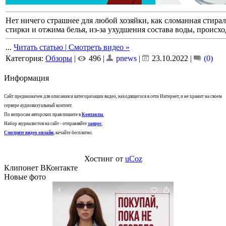
Нет ничего страшнее для любой хозяйки, как сломанная стира
стирки и отжима белья, из-за ухудшения состава воды, происхо
...
Читать статью | Смотреть видео »
Категория:
Обзоры
|
496 |
pnews
|
23.10.2022
|
(0)
Информация
Сайт предназначен для описания и категоризации видео, находящегося в сети Интернет, и не хранит на своем
сервере аудиовизуальный контент.
По вопросам авторских прав пишите в
Контакты
.
Набор журналистов на сайт - отправляйте
запрос
.
Смотрите видео онлайн
, качайте бесплатно.
Хостинг от
uCoz
Клипонет ВКонтакте
Новые фото