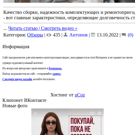
Качество сборки, надежность комплектующих и ремонтоприго
- вот главные характеристики, определяющие долговечность 
...
Читать статью | Смотреть видео »
Категория:
Обзоры
|
435 |
Антонов
|
13.10.2022
|
(0)
Информация
Сайт предназначен для описания и категоризации видео, находящегося в сети Интернет, и не хранит на своем
сервере аудиовизуальный контент.
По вопросам авторских прав пишите в
Контакты
.
Набор журналистов на сайт - отправляйте
запрос
.
Смотрите видео онлайн
, качайте бесплатно.
Хостинг от
uCoz
Клипонет ВКонтакте
Новые фото