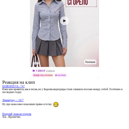
Реакция на клип
DOROFEEVA - 747
Клип мне нравится, как и песня, но у Бадоева видеоряды стали слишком похожи между собой. Особенно в
последние годы)
Ленинград — 24/7
Ну про кокосовое поколение прямо в точку
Покупай, пока не сгорело
Хм... Иронично.