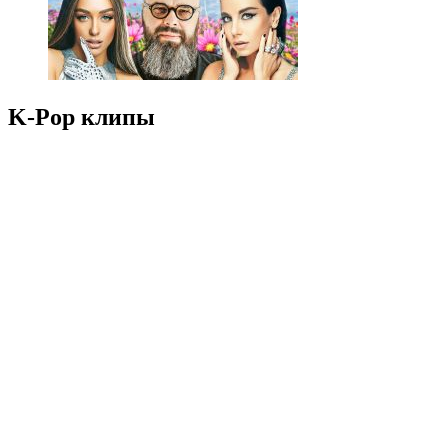
K-Pop клипы