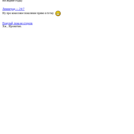
последние годы)
Ленинград — 24/7
Ну про кокосовое поколение прямо в точку
Покупай, пока не сгорело
Хм... Иронично.