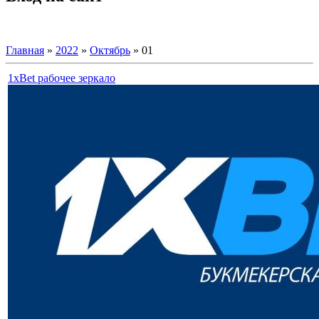
Главная
»
2022
»
Октябрь
»
01
1xBet рабочее зеркало