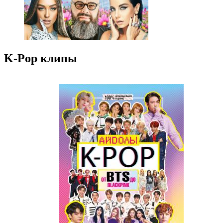
K-Pop клипы