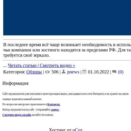
В последнее время всё чаще возникает необходимость в исполь
чьи компании или хостинги находятся за пределами РФ. Для так
требуется своё зеркало.
...
Читать статью | Смотреть видео »
Категория:
Обзоры
|
506 |
pnews
|
01.10.2022
|
(0)
Информация
Сайт предназначен для описания и категоризации видео, находящегося в сети Интернет, и не хранит на своем
сервере аудиовизуальный контент.
По вопросам авторских прав пишите в
Контакты
.
Набор журналистов на сайт - отправляйте
запрос
.
Смотрите видео онлайн
, качайте бесплатно.
Хостинг от
uCoz