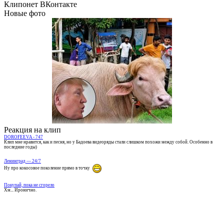
Клипонет ВКонтакте
Новые фото
Реакция на клип
DOROFEEVA - 747
Клип мне нравится, как и песня, но у Бадоева видеоряды стали слишком похожи между собой. Особенно в
последние годы)
Ленинград — 24/7
Ну про кокосовое поколение прямо в точку
Покупай, пока не сгорело
Хм... Иронично.