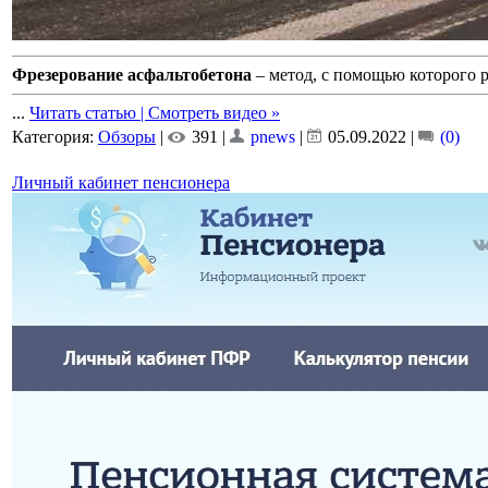
Фрезерование асфальтобетона
– метод, с помощью которого 
...
Читать статью | Смотреть видео »
Категория:
Обзоры
|
391 |
pnews
|
05.09.2022
|
(0)
Личный кабинет пенсионера