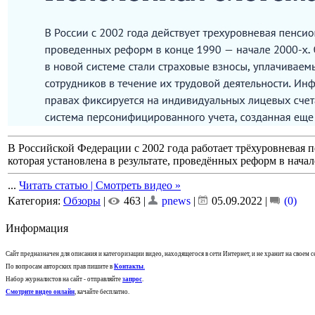
В Российской Федерации с 2002 года работает трёхуровневая п
которая установлена в результате, проведённых реформ в начал
...
Читать статью | Смотреть видео »
Категория:
Обзоры
|
463 |
pnews
|
05.09.2022
|
(0)
Информация
Сайт предназначен для описания и категоризации видео, находящегося в сети Интернет, и не хранит на своем 
По вопросам авторских прав пишите в
Контакты
.
Набор журналистов на сайт - отправляйте
запрос
.
Смотрите видео онлайн
, качайте бесплатно.