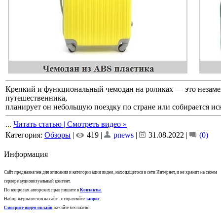
Крепкий и функциональный чемодан на роликах — это незаме
путешественника,
планирует он небольшую поездку по стране или собирается ис
...
Читать статью | Смотреть видео »
Категория:
Обзоры
|
419 |
pnews
|
31.08.2022
|
(0)
Информация
Сайт предназначен для описания и категоризации видео, находящегося в сети Интернет, и не хранит на своем
сервере аудиовизуальный контент.
По вопросам авторских прав пишите в
Контакты
.
Набор журналистов на сайт - отправляйте
запрос
.
Смотрите видео онлайн
, качайте бесплатно.