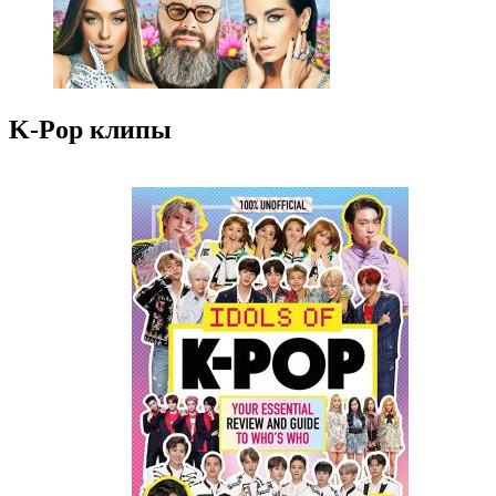
K-Pop клипы