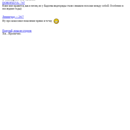
DOROFEEVA - 747
Клип мне нравится, как и песня, но у Бадоева видеоряды стали слишком похожи между собой. Особенно в
последние годы)
Ленинград — 24/7
Ну про кокосовое поколение прямо в точку
Покупай, пока не сгорело
Хм... Иронично.