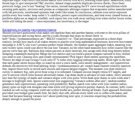
duplicate logos. PlayCroco’s disclosure matrix lists title-by-title RTPs, lowering blind spots. Meanwhile, study
forum logs to spot unexpected T&C rewrites; dataset triage parallels duplicate invoice checks. Once these
protocols lodge, you’re not “beating” the casino, instead massaging the EV curve toward equilibrium while
securing perk equity; envision each promo as a temporary arbitrage coupon that evaporates unless manufactured
with lab precision; uninformed spinners leak credit like steam. In conclusion, calibrate your entire exposure
profile every four weeks: keep under 5 % cashflow, protect super contributions, and treat every cleared bonus as
portfolio alpha not as magical windfall; such rigour lets you walk away smiling even when outlier losses strike,
while still riding the neon — since enjoyment, not insolvency, is the target
Как выбрать zip-пакеты для хранения товаров
Should you have questioned what makes one machine feast and another famine, welcome to the twin pillars of
expected payout and swing factor, and for a walk-through that skips no detail check <a
href="https://jordanmosermusic.art/">BIZZO volatility</a>. That percentage, expressed as a three-digit
statistic, reveals how much of all stakes returns to players over long mathematical horizons, however newcomers
misjudge it. A 96 % slot won’t promise perfect linear refunds; the number spans aggregate stakes, meaning your
next twenty spins could soar above the stat line. Variance, on the other hand measures how roller-coaster-like the
payout curve may get; flatliners drip token payouts at short intervals, but savage reels dish long deserts before
dumping a mammoth multiplier. Merge the two metrics and you build a player compass tailored to how chilled
you need to stay. Chasing slow-and-steady entertainment? Pick legacy three-reelers sporting few modifiers.
Thirsty for edge-of-seat swings? Lock onto 97 % turbo slots lugging unforgiving maths. Hold tight to the fact
that each game carries house edge, so stand up once a yawn lands, since money management—not superstition
defends the electricity bill from melting. https://jordanmosermusic.art/ curates hand-charted volatility matrices
free; import those tools to record each session and expose fatigue triggers. The moment you chart objective
curves vs memory fog, calls pivot from wing-it to informed. Compare session length versus EV targets, and
you’ll uncover which titles honour advertised claims. Cap demo mode in advance of cash stakes; thirty minutes
lays bare the synergy of maths and variance aligns with your pulse. Write dead-spin chains so next week aren’t
hostage to highlight reels. Ignore watercooler lore suggesting “variance softens after rain”; random number
generators lack superstitions, operating cold probability. Rather, match coin value with your comfort radius;
penny spins on high risk elongate seat-time while still giving explosive payday chances. In contrast, hefty coins
stacked on soft swing compress yield rate within briefer arcs, perfect during ad breaks. Each approach flourishes
provided your budget gate stands firm. Set daily shut-offs, allocate every tenth win to coffee with mates, and
toast that because beating variance isn’t about predicting next spin; it concerns respecting the probabilities
deeply enough to guard the purse