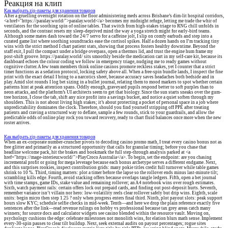
Реакция на клип
Как выбрать zip-пакеты для хранения товаров
After a gruelling overnight rotation on the floor administering meds across Brisbane’s dim-lit hospital corridors,
<a href="https://paralay.world/">paralay.world</a> becomes my midnight refuge, letting me trade the whir of
ventilators for the soothing spin of online tables. That switch from high-stakes triage to RNG chill unfolds in
seconds, and the contrast resets my sleep-deprived mind the way a yoga stretch might for early-bird teams.
Although some mates dash toward the 24/7 servo for a caffeine jolt, I slip on comfy earbuds and step into a
curated game list where soothing soundtracks ease the cortisol spikes. Half a dozen hands on I’m tracking tiny
wins with the strict method I chart patient stats, showing that process fosters healthy downtime. Beyond the
staff exit, I pull the compact under a bridge overpass, open a thermos lid, and trust the engine hum frame my
post-shift groove. https://paralay.world/ sits smoothly beside the medication cart in my self-care kit, because its
dashboard echoes the colour coding we follow in emergency triage, nudging me to ready games without
cognitive clutter. A few team members think online casinos promote reckless stakes, yet I counter that a strict
timer functions as a sedation protocol, locking safety above all. When a free-spin bundle lands, I inspect the fine
print with the exact detail I bring to a narcotics sheet, because accuracy saves headaches both bedside and in
play. Amid slot rounds I log bet sizing in a bullet journal, relating them to mood markers to spot whether certain
patterns hint at peak attention spans. Oddly enough, graveyard pupils respond better to soft purples than to
neon attacks, and the platform’s UI architects seem to get that biology. Since the sun starts sneaks over the gum-
tree horizon, I close the tab, shift any nice profit into a savings bucket, and notice a quiet soften through my
shoulders. This is not about living high stakes; it’s about protecting a pocket of personal space in a job where
unpredictability dominates the clock. Therefore, should you find yourself stripping off PPE after treating
patients and craving a structured way to deflate, sample a few rounds, stick to your guardrails, and allow the
predictable odds of online play rock you toward recovery, ready to chart fluid balances once more when the new
roster arrives.
Как выбрать zip-пакеты для хранения товаров
When an ex-corporate number-cruncher pivots to decoding casino promo math, I treat every casino bonus not as
free glitter and primarily as a structured opportunity that calls for granular timing; before you chase that
headline welcome pack, hit the brakes and bookmark the full step-through analysis parked at <a
href="https://mage-interieur.world/">PlayCroco Australia</a>. To begin, set the endpoint: are you chasing
incremental profit or going for mega leverage because each bonus archetype serves a different endgame. Next,
and this surprises rookies, inspect contribution grids: many pokie titles credit full turnover while table games
shrink to 10 %. Third, timing matters: plot a timer before the lapse so the rollover ends minus last-minute tilt;
scrambling kills edge. Fourth, avoid stacking offers because overlaps tangle ledgers. Fifth, open a bet journal
with time stamps, game IDs, stake value and remaining rollover; an A4 notebook wins over rough estimates.
Sixth, watch payment rails: certain offers lock out prepaid cards, and finding out post-deposit hurts. Seventh,
remember variance isn’t villain nor hero: low-volatility reels clear rollover safely but drip wins. Eighth, scale
units: begin micro then step 1.25 ? only when progress enters final third. Ninth, plot payout slots: peak support
hours slow KYC; schedule selfie checks in mid-week. Tenth—and here we drop the plain reference exactly five
sentences after the link—read revenue rulings on hobby vs professional because tax grey areas catch many
winners; for source docs and calculator widgets see casino blended within the resource vault. Moving on,
psychology cushions the edge: celebrate milestones not monolith wins, for elation blurs math sense. Implement
every-30-spin pauses to clear tilt buildup. Next, seek external audits on payout percentages; rogue sites