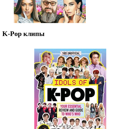
K-Pop клипы