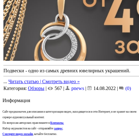
Подвески - одно из самых древних ювелирных украшений.
...
Читать статью | Смотреть видео »
Категория:
Обзоры
|
567 |
pnews
|
14.08.2022
|
(0)
Информация
Сайт предназначен для описания и категоризации видео, находящегося в сети Интернет, и не хранит на своем
сервере аудиовизуальный контент.
По вопросам авторских прав пишите в
Контакты
.
Набор журналистов на сайт - отправляйте
запрос
.
Смотрите видео онлайн
, качайте бесплатно.