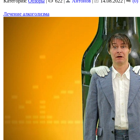
Категория:
Обзоры
|
622 |
Антонов
|
14.08.2022
|
(0)
Лечение алкоголизма