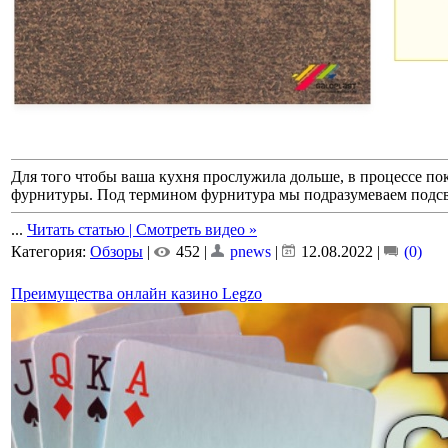
Для того чтобы ваша кухня прослужила дольше, в процессе п
фурнитуры. Под термином фурнитура мы подразумеваем подсве
...
Читать статью | Смотреть видео »
Категория:
Обзоры
|
452 |
pnews
|
12.08.2022
|
(0)
Преимущества онлайн казино Legzo