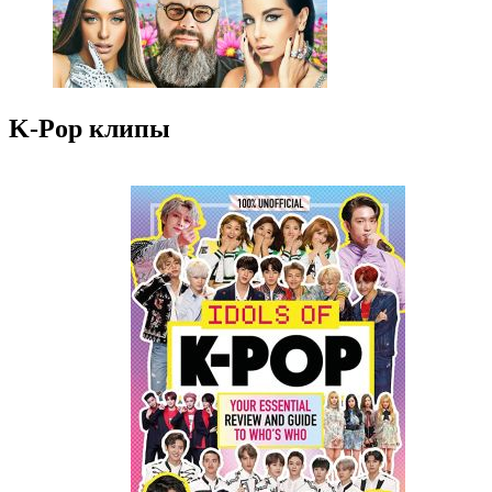
K-Pop клипы