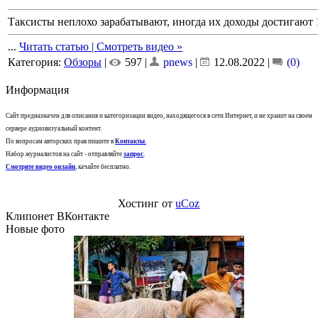
Таксисты неплохо зарабатывают, иногда их доходы достигаю
...
Читать статью | Смотреть видео »
Категория:
Обзоры
|
597 |
pnews
|
12.08.2022
|
(0)
Информация
Сайт предназначен для описания и категоризации видео, находящегося в сети Интернет, и не хранит на своем
сервере аудиовизуальный контент.
По вопросам авторских прав пишите в
Контакты
.
Набор журналистов на сайт - отправляйте
запрос
.
Смотрите видео онлайн
, качайте бесплатно.
Хостинг от
uCoz
Клипонет ВКонтакте
Новые фото