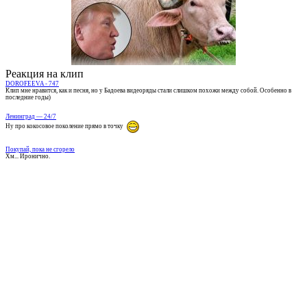
Реакция на клип
DOROFEEVA - 747
Клип мне нравится, как и песня, но у Бадоева видеоряды стали слишком похожи между собой. Особенно в
последние годы)
Ленинград — 24/7
Ну про кокосовое поколение прямо в точку
Покупай, пока не сгорело
Хм... Иронично.