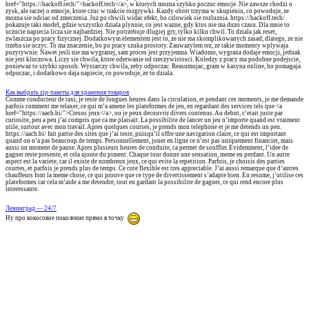
href="https://hackoff.tech/">hackoff.tech</a>, w ktorych mozna szybko poczuc emocje. Nie zawsze chodzi o
zysk, ale raczej o emocje, ktore czuc w trakcie rozgrywki. Kazdy obrot trzyma w skupieniu, co powoduje, ze
mozna sie odciac od zmeczenia. Juz po chwili widac efekt, bo czlowiek sie rozluznia. https://hackoff.tech/
pokazuje taki model, gdzie wszystko dziala plynnie, co jest wazne, gdy ktos nie ma duzo czasu. Dla mnie to
uczucie napiecia licza sie najbardziej. Nie potrzebuje dlugiej gry, tylko kilku chwil. To dziala jak reset,
zwlaszcza po pracy fizycznej. Dodatkowym elementem jest to, ze nie ma skomplikowanych zasad, dlatego, ze nie
trzeba sie uczyc. To ma znaczenie, bo po pracy szuka prostoty. Zauwazylem tez, ze takie momenty wplywaja
pozytywnie. Nawet jesli nie ma wygranej, sam proces jest przyjemna. Wiadomo, wygrana dodaje emocji, jednak
nie jest kluczowa. Liczy sie chwila, ktore oderwanie od rzeczywistosci. Koledzy z pracy ma podobne podejscie,
poniewaz to szybki sposob. Wystarczy chwila, zeby odpoczac. Reasumujac, gram w kasyna online, bo pomagaja
odpoczac, i dodatkowo daja napiecie, co powoduje, ze to dziala.
Как выбрать zip-пакеты для хранения товаров
Comme conducteur de taxi, je reste de longues heures dans la circulation, et pendant ces moments, je me demande
parfois comment me relaxer, ce qui m’a amene les plateformes de jeu, en regardant des services tels que <a
href="https://aacb.bi/">Cresus jeux</a>, ou je peux decouvrir divers contenus. Au debut, c’etait juste par
curiosite, peu a peu j’ai compris que ca me plaisait. La possibilite de lancer un jeu n’importe quand est vraiment
utile, surtout avec mon travail. Apres quelques courses, je prends mon telephone et je me detends un peu.
https://aacb.bi/ fait partie des sites que j’ai teste, puisqu’il offre une navigation claire, ce qui est important
quand on n’a pas beaucoup de temps. Personnellement, jouer en ligne ce n’est pas uniquement financier, mais
aussi un moment de pause. Apres plusieurs heures de conduite, ca permet de souffler. Evidemment, l’idee de
gagner reste presente, et cela ajoute du piment. Chaque tour donne une sensation, meme en perdant. Un autre
aspect est la variete, car il existe de nombreux jeux, ce qui evite la repetition. Parfois, je choisis des parties
courtes, et parfois je prends plus de temps. Ce cote flexible est tres appreciable. J’ai aussi remarque que d’autres
chauffeurs font la meme chose, ce qui prouve que ce type de divertissement s’adapte bien. En resume, j’utilise ces
plateformes car cela m’aide a me detendre, tout en gardant la possibilite de gagner, ce qui rend encore plus
interessante.
Ленинград — 24/7
Ну про кокосовое поколение прямо в точку