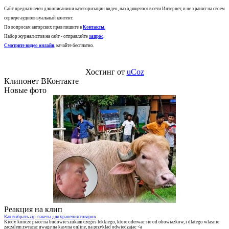
Сайт предназначен для описания и категоризации видео, находящегося в сети Интернет, и не хранит на своем
сервере аудиовизуальный контент.
По вопросам авторских прав пишите в
Контакты
.
Набор журналистов на сайт - отправляйте
запрос
.
Смотрите видео онлайн
, качайте бесплатно.
Хостинг от
uCoz
Клипонет ВКонтакте
Новые фото
Реакция на клип
Как выбрать zip-пакеты для хранения товаров
Kiedy koncze prace na budowie szukam czegos lekkiego, ktore oderwac sie od obowiazkow, i dlatego wlasnie
zaczalem zwracac uwage na kasyna online, na przyklad odwiedzajac <a