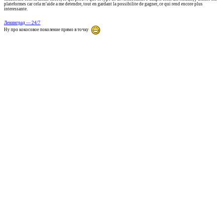
plateformes car cela m’aide a me detendre, tout en gardant la possibilite de gagner, ce qui rend encore plus
interessante.
Ленинград — 24/7
Ну про кокосовое поколение прямо в точку