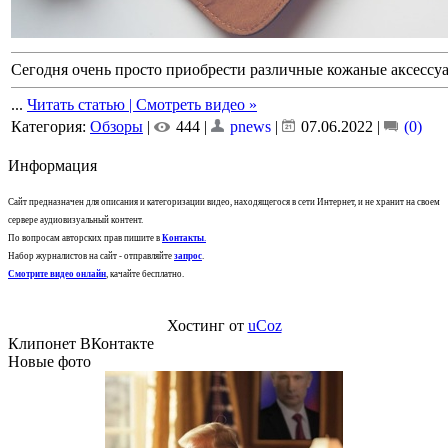
Сегодня очень просто приобрести различные кожаные аксессу
...
Читать статью | Смотреть видео »
Категория:
Обзоры
|
444 |
pnews
|
07.06.2022
|
(0)
Информация
Сайт предназначен для описания и категоризации видео, находящегося в сети Интернет, и не хранит на своем
сервере аудиовизуальный контент.
По вопросам авторских прав пишите в
Контакты
.
Набор журналистов на сайт - отправляйте
запрос
.
Смотрите видео онлайн
, качайте бесплатно.
Хостинг от
uCoz
Клипонет ВКонтакте
Новые фото