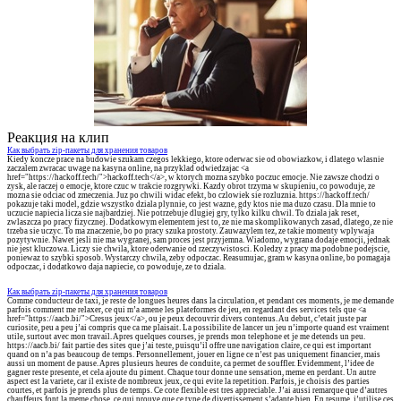
Реакция на клип
Как выбрать zip-пакеты для хранения товаров
Kiedy koncze prace na budowie szukam czegos lekkiego, ktore oderwac sie od obowiazkow, i dlatego wlasnie
zaczalem zwracac uwage na kasyna online, na przyklad odwiedzajac <a
href="https://hackoff.tech/">hackoff.tech</a>, w ktorych mozna szybko poczuc emocje. Nie zawsze chodzi o
zysk, ale raczej o emocje, ktore czuc w trakcie rozgrywki. Kazdy obrot trzyma w skupieniu, co powoduje, ze
mozna sie odciac od zmeczenia. Juz po chwili widac efekt, bo czlowiek sie rozluznia. https://hackoff.tech/
pokazuje taki model, gdzie wszystko dziala plynnie, co jest wazne, gdy ktos nie ma duzo czasu. Dla mnie to
uczucie napiecia licza sie najbardziej. Nie potrzebuje dlugiej gry, tylko kilku chwil. To dziala jak reset,
zwlaszcza po pracy fizycznej. Dodatkowym elementem jest to, ze nie ma skomplikowanych zasad, dlatego, ze nie
trzeba sie uczyc. To ma znaczenie, bo po pracy szuka prostoty. Zauwazylem tez, ze takie momenty wplywaja
pozytywnie. Nawet jesli nie ma wygranej, sam proces jest przyjemna. Wiadomo, wygrana dodaje emocji, jednak
nie jest kluczowa. Liczy sie chwila, ktore oderwanie od rzeczywistosci. Koledzy z pracy ma podobne podejscie,
poniewaz to szybki sposob. Wystarczy chwila, zeby odpoczac. Reasumujac, gram w kasyna online, bo pomagaja
odpoczac, i dodatkowo daja napiecie, co powoduje, ze to dziala.
Как выбрать zip-пакеты для хранения товаров
Comme conducteur de taxi, je reste de longues heures dans la circulation, et pendant ces moments, je me demande
parfois comment me relaxer, ce qui m’a amene les plateformes de jeu, en regardant des services tels que <a
href="https://aacb.bi/">Cresus jeux</a>, ou je peux decouvrir divers contenus. Au debut, c’etait juste par
curiosite, peu a peu j’ai compris que ca me plaisait. La possibilite de lancer un jeu n’importe quand est vraiment
utile, surtout avec mon travail. Apres quelques courses, je prends mon telephone et je me detends un peu.
https://aacb.bi/ fait partie des sites que j’ai teste, puisqu’il offre une navigation claire, ce qui est important
quand on n’a pas beaucoup de temps. Personnellement, jouer en ligne ce n’est pas uniquement financier, mais
aussi un moment de pause. Apres plusieurs heures de conduite, ca permet de souffler. Evidemment, l’idee de
gagner reste presente, et cela ajoute du piment. Chaque tour donne une sensation, meme en perdant. Un autre
aspect est la variete, car il existe de nombreux jeux, ce qui evite la repetition. Parfois, je choisis des parties
courtes, et parfois je prends plus de temps. Ce cote flexible est tres appreciable. J’ai aussi remarque que d’autres
chauffeurs font la meme chose, ce qui prouve que ce type de divertissement s’adapte bien. En resume, j’utilise ces