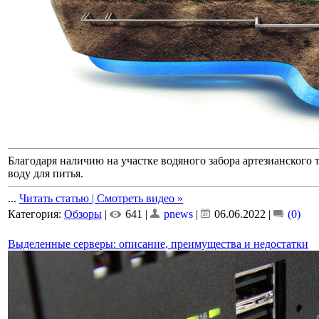
Благодаря наличию на участке водяного забора артезианского 
воду для питья.
...
Читать статью | Смотреть видео »
Категория:
Обзоры
|
641 |
pnews
|
06.06.2022
|
(0)
Выделенные серверы: описание, преимущества и недостатки