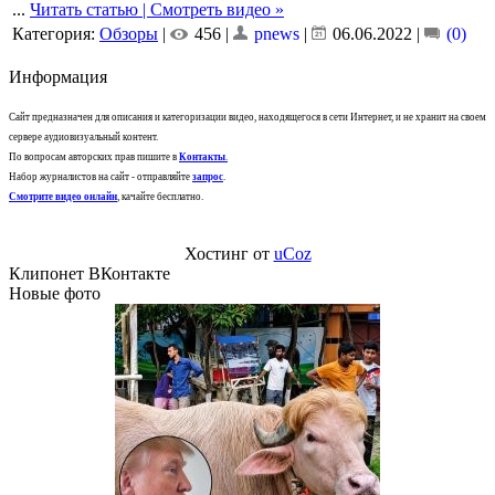
...
Читать статью | Смотреть видео »
Категория:
Обзоры
|
456 |
pnews
|
06.06.2022
|
(0)
Информация
Сайт предназначен для описания и категоризации видео, находящегося в сети Интернет, и не хранит на своем
сервере аудиовизуальный контент.
По вопросам авторских прав пишите в
Контакты
.
Набор журналистов на сайт - отправляйте
запрос
.
Смотрите видео онлайн
, качайте бесплатно.
Хостинг от
uCoz
Клипонет ВКонтакте
Новые фото