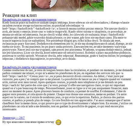
Реакция на клип
Как выбрать zip-пакеты для хранения товаров
Kiedy koncze prace na budowie szukam czegos lekkiego, ktore oderwac sie od obowiazkow, i dlatego wlasnie
zaczalem zwracac uwage na kasyna online, na przyklad odwiedzajac <a
href="https://hackoff.tech/">hackoff.tech</a>, w ktorych mozna szybko poczuc emocje. Nie zawsze chodzi o
zysk, ale raczej o emocje, ktore czuc w trakcie rozgrywki. Kazdy obrot trzyma w skupieniu, co powoduje, ze
mozna sie odciac od zmeczenia. Juz po chwili widac efekt, bo czlowiek sie rozluznia. https://hackoff.tech/
pokazuje taki model, gdzie wszystko dziala plynnie, co jest wazne, gdy ktos nie ma duzo czasu. Dla mnie to
uczucie napiecia licza sie najbardziej. Nie potrzebuje dlugiej gry, tylko kilku chwil. To dziala jak reset,
zwlaszcza po pracy fizycznej. Dodatkowym elementem jest to, ze nie ma skomplikowanych zasad, dlatego, ze nie
trzeba sie uczyc. To ma znaczenie, bo po pracy szuka prostoty. Zauwazylem tez, ze takie momenty wplywaja
pozytywnie. Nawet jesli nie ma wygranej, sam proces jest przyjemna. Wiadomo, wygrana dodaje emocji, jednak
nie jest kluczowa. Liczy sie chwila, ktore oderwanie od rzeczywistosci. Koledzy z pracy ma podobne podejscie,
poniewaz to szybki sposob. Wystarczy chwila, zeby odpoczac. Reasumujac, gram w kasyna online, bo pomagaja
odpoczac, i dodatkowo daja napiecie, co powoduje, ze to dziala.
Как выбрать zip-пакеты для хранения товаров
Comme conducteur de taxi, je reste de longues heures dans la circulation, et pendant ces moments, je me demande
parfois comment me relaxer, ce qui m’a amene les plateformes de jeu, en regardant des services tels que <a
href="https://aacb.bi/">Cresus jeux</a>, ou je peux decouvrir divers contenus. Au debut, c’etait juste par
curiosite, peu a peu j’ai compris que ca me plaisait. La possibilite de lancer un jeu n’importe quand est vraiment
utile, surtout avec mon travail. Apres quelques courses, je prends mon telephone et je me detends un peu.
https://aacb.bi/ fait partie des sites que j’ai teste, puisqu’il offre une navigation claire, ce qui est important
quand on n’a pas beaucoup de temps. Personnellement, jouer en ligne ce n’est pas uniquement financier, mais
aussi un moment de pause. Apres plusieurs heures de conduite, ca permet de souffler. Evidemment, l’idee de
gagner reste presente, et cela ajoute du piment. Chaque tour donne une sensation, meme en perdant. Un autre
aspect est la variete, car il existe de nombreux jeux, ce qui evite la repetition. Parfois, je choisis des parties
courtes, et parfois je prends plus de temps. Ce cote flexible est tres appreciable. J’ai aussi remarque que d’autres
chauffeurs font la meme chose, ce qui prouve que ce type de divertissement s’adapte bien. En resume, j’utilise ces
plateformes car cela m’aide a me detendre, tout en gardant la possibilite de gagner, ce qui rend encore plus
interessante.
Ленинград — 24/7
Ну про кокосовое поколение прямо в точку