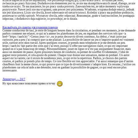
uczucie napiecia licza sie najbardziej. Nie potrzebuje dlugiej gry, tylko kilku chwil. To dziala jak reset,
zwlaszcza po pracy fizycznej. Dodatkowym elementem jest to, ze nie ma skomplikowanych zasad, dlatego, ze nie
trzeba sie uczyc. To ma znaczenie, bo po pracy szuka prostoty. Zauwazylem tez, ze takie momenty wplywaja
pozytywnie. Nawet jesli nie ma wygranej, sam proces jest przyjemna. Wiadomo, wygrana dodaje emocji, jednak
nie jest kluczowa. Liczy sie chwila, ktore oderwanie od rzeczywistosci. Koledzy z pracy ma podobne podejscie,
poniewaz to szybki sposob. Wystarczy chwila, zeby odpoczac. Reasumujac, gram w kasyna online, bo pomagaja
odpoczac, i dodatkowo daja napiecie, co powoduje, ze to dziala.
Как выбрать zip-пакеты для хранения товаров
Comme conducteur de taxi, je reste de longues heures dans la circulation, et pendant ces moments, je me demande
parfois comment me relaxer, ce qui m’a amene les plateformes de jeu, en regardant des services tels que <a
href="https://aacb.bi/">Cresus jeux</a>, ou je peux decouvrir divers contenus. Au debut, c’etait juste par
curiosite, peu a peu j’ai compris que ca me plaisait. La possibilite de lancer un jeu n’importe quand est vraiment
utile, surtout avec mon travail. Apres quelques courses, je prends mon telephone et je me detends un peu.
https://aacb.bi/ fait partie des sites que j’ai teste, puisqu’il offre une navigation claire, ce qui est important
quand on n’a pas beaucoup de temps. Personnellement, jouer en ligne ce n’est pas uniquement financier, mais
aussi un moment de pause. Apres plusieurs heures de conduite, ca permet de souffler. Evidemment, l’idee de
gagner reste presente, et cela ajoute du piment. Chaque tour donne une sensation, meme en perdant. Un autre
aspect est la variete, car il existe de nombreux jeux, ce qui evite la repetition. Parfois, je choisis des parties
courtes, et parfois je prends plus de temps. Ce cote flexible est tres appreciable. J’ai aussi remarque que d’autres
chauffeurs font la meme chose, ce qui prouve que ce type de divertissement s’adapte bien. En resume, j’utilise ces
plateformes car cela m’aide a me detendre, tout en gardant la possibilite de gagner, ce qui rend encore plus
interessante.
Ленинград — 24/7
Ну про кокосовое поколение прямо в точку