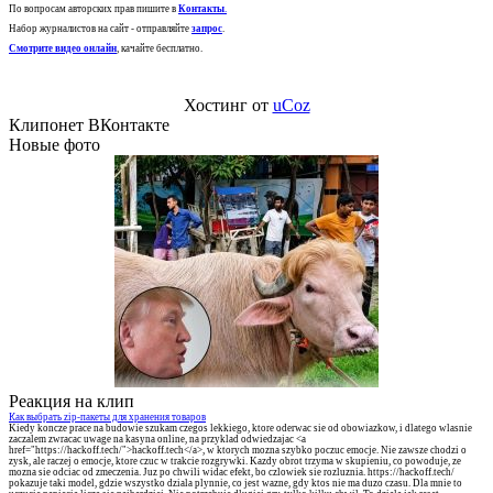
По вопросам авторских прав пишите в
Контакты
.
Набор журналистов на сайт - отправляйте
запрос
.
Смотрите видео онлайн
, качайте бесплатно.
Хостинг от
uCoz
Клипонет ВКонтакте
Новые фото
Реакция на клип
Как выбрать zip-пакеты для хранения товаров
Kiedy koncze prace na budowie szukam czegos lekkiego, ktore oderwac sie od obowiazkow, i dlatego wlasnie
zaczalem zwracac uwage na kasyna online, na przyklad odwiedzajac <a
href="https://hackoff.tech/">hackoff.tech</a>, w ktorych mozna szybko poczuc emocje. Nie zawsze chodzi o
zysk, ale raczej o emocje, ktore czuc w trakcie rozgrywki. Kazdy obrot trzyma w skupieniu, co powoduje, ze
mozna sie odciac od zmeczenia. Juz po chwili widac efekt, bo czlowiek sie rozluznia. https://hackoff.tech/
pokazuje taki model, gdzie wszystko dziala plynnie, co jest wazne, gdy ktos nie ma duzo czasu. Dla mnie to