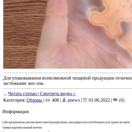
Для упаковывания всевозможной пищевой продукции отлично 
застёжками зип-лок.
...
Читать статью | Смотреть видео »
Категория:
Обзоры
|
408 |
pnews
|
01.06.2022
|
(0)
Информация
Сайт предназначен для описания и категоризации видео, находящегося в сети Интернет, и не хранит на своем
сервере аудиовизуальный контент.