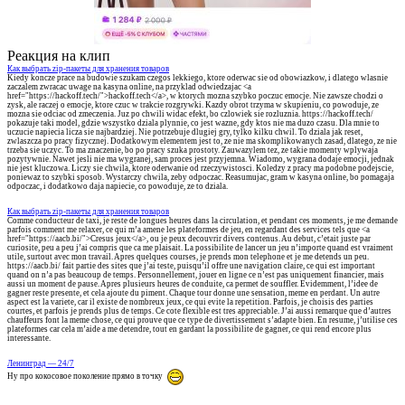
Реакция на клип
Как выбрать zip-пакеты для хранения товаров
Kiedy koncze prace na budowie szukam czegos lekkiego, ktore oderwac sie od obowiazkow, i dlatego wlasnie
zaczalem zwracac uwage na kasyna online, na przyklad odwiedzajac <a
href="https://hackoff.tech/">hackoff.tech</a>, w ktorych mozna szybko poczuc emocje. Nie zawsze chodzi o
zysk, ale raczej o emocje, ktore czuc w trakcie rozgrywki. Kazdy obrot trzyma w skupieniu, co powoduje, ze
mozna sie odciac od zmeczenia. Juz po chwili widac efekt, bo czlowiek sie rozluznia. https://hackoff.tech/
pokazuje taki model, gdzie wszystko dziala plynnie, co jest wazne, gdy ktos nie ma duzo czasu. Dla mnie to
uczucie napiecia licza sie najbardziej. Nie potrzebuje dlugiej gry, tylko kilku chwil. To dziala jak reset,
zwlaszcza po pracy fizycznej. Dodatkowym elementem jest to, ze nie ma skomplikowanych zasad, dlatego, ze nie
trzeba sie uczyc. To ma znaczenie, bo po pracy szuka prostoty. Zauwazylem tez, ze takie momenty wplywaja
pozytywnie. Nawet jesli nie ma wygranej, sam proces jest przyjemna. Wiadomo, wygrana dodaje emocji, jednak
nie jest kluczowa. Liczy sie chwila, ktore oderwanie od rzeczywistosci. Koledzy z pracy ma podobne podejscie,
poniewaz to szybki sposob. Wystarczy chwila, zeby odpoczac. Reasumujac, gram w kasyna online, bo pomagaja
odpoczac, i dodatkowo daja napiecie, co powoduje, ze to dziala.
Как выбрать zip-пакеты для хранения товаров
Comme conducteur de taxi, je reste de longues heures dans la circulation, et pendant ces moments, je me demande
parfois comment me relaxer, ce qui m’a amene les plateformes de jeu, en regardant des services tels que <a
href="https://aacb.bi/">Cresus jeux</a>, ou je peux decouvrir divers contenus. Au debut, c’etait juste par
curiosite, peu a peu j’ai compris que ca me plaisait. La possibilite de lancer un jeu n’importe quand est vraiment
utile, surtout avec mon travail. Apres quelques courses, je prends mon telephone et je me detends un peu.
https://aacb.bi/ fait partie des sites que j’ai teste, puisqu’il offre une navigation claire, ce qui est important
quand on n’a pas beaucoup de temps. Personnellement, jouer en ligne ce n’est pas uniquement financier, mais
aussi un moment de pause. Apres plusieurs heures de conduite, ca permet de souffler. Evidemment, l’idee de
gagner reste presente, et cela ajoute du piment. Chaque tour donne une sensation, meme en perdant. Un autre
aspect est la variete, car il existe de nombreux jeux, ce qui evite la repetition. Parfois, je choisis des parties
courtes, et parfois je prends plus de temps. Ce cote flexible est tres appreciable. J’ai aussi remarque que d’autres
chauffeurs font la meme chose, ce qui prouve que ce type de divertissement s’adapte bien. En resume, j’utilise ces
plateformes car cela m’aide a me detendre, tout en gardant la possibilite de gagner, ce qui rend encore plus
interessante.
Ленинград — 24/7
Ну про кокосовое поколение прямо в точку